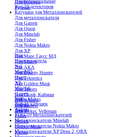
Профессиональные
Для ребенка
Топ-10 детекторов
Ручные
Катушки для Металлоискателей
Для металлоискателя
Для Garrett
Для Quest
Для Minelab
Для Fisher
Для Nokta Makro
Для XP
Еще
Для Марс Гаусс МД
Производитель
Для Makro
Nel
Для АКА
MarsMD
Для Bounty Hunter
Quest
Для Teknetics
XP
Для Golden Mask
Minelab
Для Tesoro
Garrett
Для Скиф, Кайман
Еще
Nokta Makro
Для White's
Топ-15 катушек
Coiltek
Для Кощей
Акции
Treker
Для Treker, Velleman
ТОП-10 Металлоискателей
Fisher
Металлоискатели Minelab
Detech
Металлоискатели Nokta Makro
Golden Mask
Металлоискатели XP Deus 2, ORX
Karma
Миноискатели