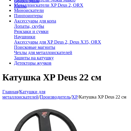
Golden Mask
Металлоискатели XP Deus 2, ORX
Karma
Миноискатели
Пинпоинтеры
Аксессуары для копа
Лопаты, скубы
Рюкзаки и сумки
Наушники
Аксессуары для XP Deus 2, Deus X35, ORX
Поисковые магниты
Чехлы для металлоискателей
Защиты на катушку
Детекторы жучков
Катушка XP Deus 22 см
Главная
/
Катушки для
металлоискателей
/
Производитель
/
XP
/
Катушка XP Deus 22 см