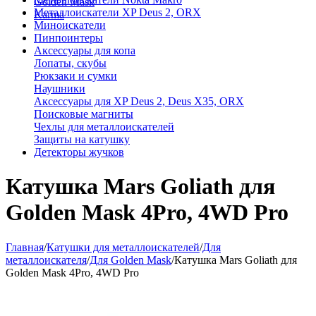
Golden Mask
Металлоискатели XP Deus 2, ORX
Karma
Миноискатели
Пинпоинтеры
Аксессуары для копа
Лопаты, скубы
Рюкзаки и сумки
Наушники
Аксессуары для XP Deus 2, Deus X35, ORX
Поисковые магниты
Чехлы для металлоискателей
Защиты на катушку
Детекторы жучков
Катушка Mars Goliath для
Golden Mask 4Pro, 4WD Pro
Главная
/
Катушки для металлоискателей
/
Для
металлоискателя
/
Для Golden Mask
/
Катушка Mars Goliath для
Golden Mask 4Pro, 4WD Pro