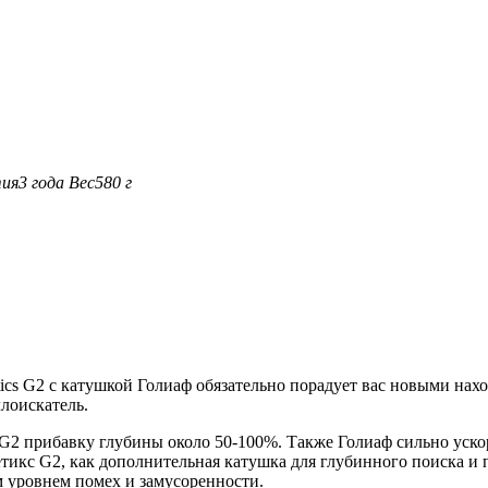
ия
3 года
Вес
580 г
tics G2 с катушкой Голиаф обязательно порадует вас новыми нах
лоискатель.
 G2 прибавку глубины около 50-100%. Также Голиаф сильно ускор
кнетикс G2, как дополнительная катушка для глубинного поиска 
м уровнем помех и замусоренности.