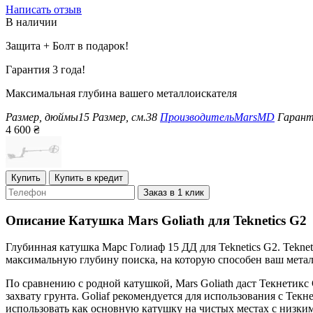
Написать отзыв
В наличии
Защита + Болт в подарок!
Гарантия 3 года!
Максимальная глубина вашего металлоискателя
Размер, дюймы
15
Размер, см.
38
Производитель
MarsMD
Гарант
4 600
₴
Купить
Купить в кредит
Заказ в 1 клик
Описание
Катушка Mars Goliath для Teknetics G2
Глубинная катушка Марс Голиаф 15 ДД для Teknetics G2. Tekne
максимальную глубину поиска, на которую способен ваш метал
По сравнению с родной катушкой, Mars Goliath даст Текнетикс
захвату грунта. Goliaf рекомендуется для использования с Те
использовать как основную катушку на чистых местах с низки