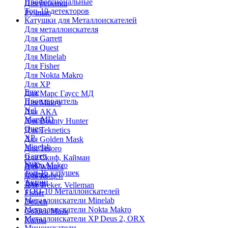
Профессиональные
Для ребенка
Топ-10 детекторов
Ручные
Катушки для Металлоискателей
Для металлоискателя
Для Garrett
Для Quest
Для Minelab
Для Fisher
Для Nokta Makro
Для XP
Еще
Для Марс Гаусс МД
Производитель
Для Makro
Nel
Для АКА
MarsMD
Для Bounty Hunter
Quest
Для Teknetics
XP
Для Golden Mask
Minelab
Для Tesoro
Garrett
Для Скиф, Кайман
Еще
Nokta Makro
Для White's
Топ-15 катушек
Coiltek
Для Кощей
Акции
Treker
Для Treker, Velleman
ТОП-10 Металлоискателей
Fisher
Металлоискатели Minelab
Detech
Металлоискатели Nokta Makro
Golden Mask
Металлоискатели XP Deus 2, ORX
Karma
Миноискатели