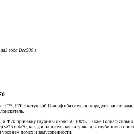
ия
3 года
Вес
580 г
70
her F75, F70 с катушкой Голиаф обязательно порадует вас новым
лоискатель.
 и Ф70 прибавку глубины около 50-100%. Также Голиаф сильно у
шер Ф75 и Ф70, как дополнительная катушка для глубинного пои
м уровнем помех и замусоренности.