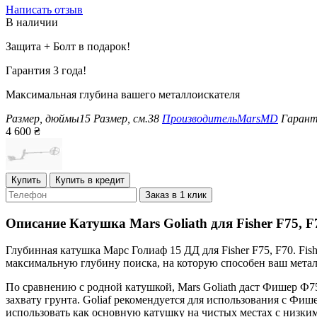
Написать отзыв
В наличии
Защита + Болт в подарок!
Гарантия 3 года!
Максимальная глубина вашего металлоискателя
Размер, дюймы
15
Размер, см.
38
Производитель
MarsMD
Гарант
4 600
₴
Купить
Купить в кредит
Заказ в 1 клик
Описание
Катушка Mars Goliath для Fisher F75, F
Глубинная катушка Марс Голиаф 15 ДД для Fisher F75, F70. Fis
максимальную глубину поиска, на которую способен ваш метал
По сравнению с родной катушкой, Mars Goliath даст Фишер Ф75
захвату грунта. Goliaf рекомендуется для использования с Фи
использовать как основную катушку на чистых местах с низки