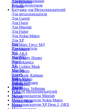
Профессиональные
Для ребенка
Топ-10 детекторов
Ручные
Катушки для Металлоискателей
Для металлоискателя
Для Garrett
Для Quest
Для Minelab
Для Fisher
Для Nokta Makro
Для XP
Еще
Для Марс Гаусс МД
Производитель
Для Makro
Nel
Для АКА
MarsMD
Для Bounty Hunter
Quest
Для Teknetics
XP
Для Golden Mask
Minelab
Для Tesoro
Garrett
Для Скиф, Кайман
Еще
Nokta Makro
Для White's
Топ-15 катушек
Coiltek
Для Кощей
Акции
Treker
Для Treker, Velleman
ТОП-10 Металлоискателей
Fisher
Металлоискатели Minelab
Detech
Металлоискатели Nokta Makro
Golden Mask
Металлоискатели XP Deus 2, ORX
Karma
Миноискатели