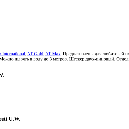
 International
,
AT Gold
,
AT Max
. Предназначены для любителей 
. Можно нырять в воду до 3 метров. Штекер двух-пиновый. Отде
W.
ett U.W.