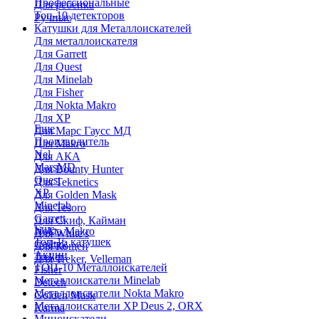
Профессиональные
Для ребенка
Топ-10 детекторов
Ручные
Катушки для Металлоискателей
Для металлоискателя
Для Garrett
Для Quest
Для Minelab
Для Fisher
Для Nokta Makro
Для XP
Еще
Для Марс Гаусс МД
Производитель
Для Makro
Nel
Для АКА
MarsMD
Для Bounty Hunter
Quest
Для Teknetics
XP
Для Golden Mask
Minelab
Для Tesoro
Garrett
Для Скиф, Кайман
Еще
Nokta Makro
Для White's
Топ-15 катушек
Coiltek
Для Кощей
Акции
Treker
Для Treker, Velleman
ТОП-10 Металлоискателей
Fisher
Металлоискатели Minelab
Detech
Металлоискатели Nokta Makro
Golden Mask
Металлоискатели XP Deus 2, ORX
Karma
Миноискатели