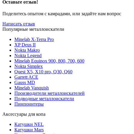
Оставьте отзыв!
Поделитесь опытом с камрадами, или задайте нам вопрос
Написать отзыв
Популярные металлоискатели
Minelab X-Terra Pro
XP Deus II
Nokta Makro
Nokta Legend
Minelab Equinox 900, 800, 700, 600
Nokta Simplex
Quest X5, X10 pro, Q30, Q60
Garrett ACE
Gauss MD
Minelab Vanquish
Производители металлоискателей
Подводные металлоискатели
Пинпоинтеры
Аксессуары для копа
Катушки NEL
Катушки Mars