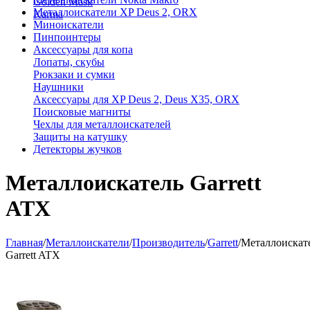
Golden Mask
Металлоискатели XP Deus 2, ORX
Karma
Миноискатели
Пинпоинтеры
Аксессуары для копа
Лопаты, скубы
Рюкзаки и сумки
Наушники
Аксессуары для XP Deus 2, Deus X35, ORX
Поисковые магниты
Чехлы для металлоискателей
Защиты на катушку
Детекторы жучков
Металлоискатель Garrett
ATX
Главная
/
Металлоискатели
/
Производитель
/
Garrett
/
Металлоискат
Garrett ATX