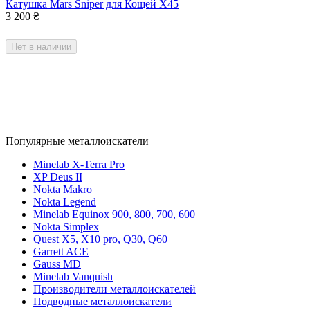
Катушка Mars Sniper для Кощей Х45
3 200
₴
Нет в наличии
Популярные металлоискатели
Minelab X-Terra Pro
XP Deus II
Nokta Makro
Nokta Legend
Minelab Equinox 900, 800, 700, 600
Nokta Simplex
Quest X5, X10 pro, Q30, Q60
Garrett ACE
Gauss MD
Minelab Vanquish
Производители металлоискателей
Подводные металлоискатели