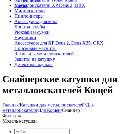
Golden Mask
Металлоискатели XP Deus 2, ORX
Karma
Миноискатели
Пинпоинтеры
Аксессуары для копа
Лопаты, скубы
Рюкзаки и сумки
Наушники
Аксессуары для XP Deus 2, Deus X35, ORX
Поисковые магниты
Чехлы для металлоискателей
Защиты на катушку
Детекторы жучков
Снайперские катушки для
металлоискателей Кощей
Главная
/
Катушки для металлоискателей
/
Для
металлоискателя
/
Для Кощей
/
Снайпер
Фильтры
Модель катушки