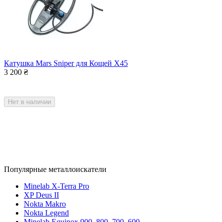
Катушка Mars Sniper для Кощей Х45
3 200
₴
Нет в наличии
Популярные металлоискатели
Minelab X-Terra Pro
XP Deus II
Nokta Makro
Nokta Legend
Minelab Equinox 900, 800, 700, 600