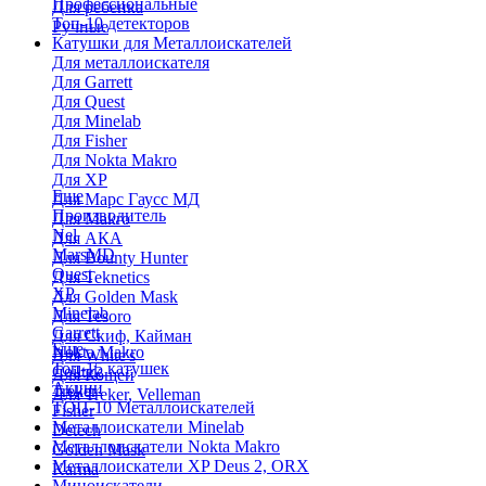
Профессиональные
Для ребенка
Топ-10 детекторов
Ручные
Катушки для Металлоискателей
Для металлоискателя
Для Garrett
Для Quest
Для Minelab
Для Fisher
Для Nokta Makro
Для XP
Еще
Для Марс Гаусс МД
Производитель
Для Makro
Nel
Для АКА
MarsMD
Для Bounty Hunter
Quest
Для Teknetics
XP
Для Golden Mask
Minelab
Для Tesoro
Garrett
Для Скиф, Кайман
Еще
Nokta Makro
Для White's
Топ-15 катушек
Coiltek
Для Кощей
Акции
Treker
Для Treker, Velleman
ТОП-10 Металлоискателей
Fisher
Металлоискатели Minelab
Detech
Металлоискатели Nokta Makro
Golden Mask
Металлоискатели XP Deus 2, ORX
Karma
Миноискатели