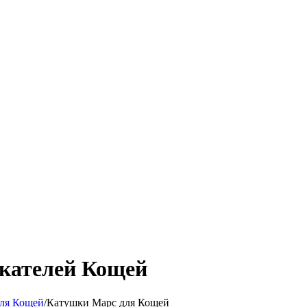
кателей Кощей
ля Кощей
/
Катушки Марс для Кощей