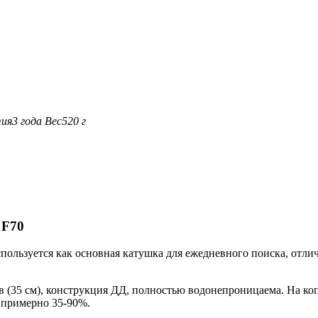
ия
3 года
Вес
520 г
 F70
спользуется как основная катушка для ежедневного поиска, отли
ов (35 см), конструкция ДД, полностью водонепроницаема. На ко
 примерно 35-90%.