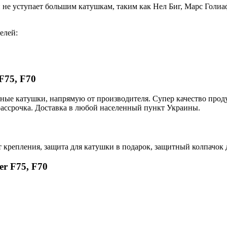
е уступает большим катушкам, таким как Нел Биг, Марс Голиаф 
елей:
F75, F70
нные катушки, напрямую от производителя. Супер качество про
рассрочка. Доставка в любой населенный пункт Украины.
лт крепления, защита для катушки в подарок, защитный колпачок
er F75, F70