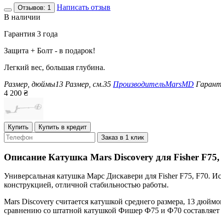
Написать отзыв
Отзывов: 1
В наличии
Гарантия 3 года
Защита + Болт - в подарок!
Легкий вес, большая глубина.
Размер, дюймы
13
Размер, см.
35
Производитель
MarsMD
Гарант
4 200
₴
Купить
Купить в кредит
Заказ в 1 клик
Описание
Катушка Mars Discovery для Fisher F75,
Универсальная катушка Марс Дискавери для Fisher F75, F70. И
конструкцией, отличной стабильностью работы.
Mars Discovery считается катушкой среднего размера, 13 дюйм
сравнению со штатной катушкой Фишер Ф75 и Ф70 составляет