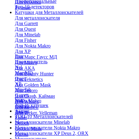
Профессиональные
Для ребенка
Топ-10 детекторов
Ручные
Катушки для Металлоискателей
Для металлоискателя
Для Garrett
Для Quest
Для Minelab
Для Fisher
Для Nokta Makro
Для XP
Еще
Для Марс Гаусс МД
Производитель
Для Makro
Nel
Для АКА
MarsMD
Для Bounty Hunter
Quest
Для Teknetics
XP
Для Golden Mask
Minelab
Для Tesoro
Garrett
Для Скиф, Кайман
Еще
Nokta Makro
Для White's
Топ-15 катушек
Coiltek
Для Кощей
Акции
Treker
Для Treker, Velleman
ТОП-10 Металлоискателей
Fisher
Металлоискатели Minelab
Detech
Металлоискатели Nokta Makro
Golden Mask
Металлоискатели XP Deus 2, ORX
Karma
Миноискатели