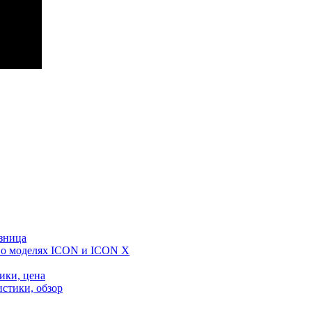
зница
ть о моделях ICON и ICON X
тики, цена
истики, обзор