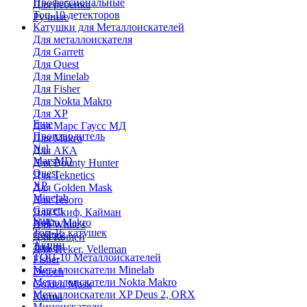
Профессиональные
Для ребенка
Топ-10 детекторов
Ручные
Катушки для Металлоискателей
Для металлоискателя
Для Garrett
Для Quest
Для Minelab
Для Fisher
Для Nokta Makro
Для XP
Еще
Для Марс Гаусс МД
Производитель
Для Makro
Nel
Для АКА
MarsMD
Для Bounty Hunter
Quest
Для Teknetics
XP
Для Golden Mask
Minelab
Для Tesoro
Garrett
Для Скиф, Кайман
Еще
Nokta Makro
Для White's
Топ-15 катушек
Coiltek
Для Кощей
Акции
Treker
Для Treker, Velleman
ТОП-10 Металлоискателей
Fisher
Металлоискатели Minelab
Detech
Металлоискатели Nokta Makro
Golden Mask
Металлоискатели XP Deus 2, ORX
Karma
Миноискатели