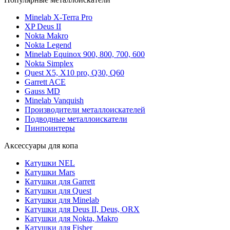
Minelab X-Terra Pro
XP Deus II
Nokta Makro
Nokta Legend
Minelab Equinox 900, 800, 700, 600
Nokta Simplex
Quest X5, X10 pro, Q30, Q60
Garrett ACE
Gauss MD
Minelab Vanquish
Производители металлоискателей
Подводные металлоискатели
Пинпоинтеры
Аксессуары для копа
Катушки NEL
Катушки Mars
Катушки для Garrett
Катушки для Quest
Катушки для Minelab
Катушки для Deus II, Deus, ORX
Катушки для Nokta, Makro
Катушки для Fisher