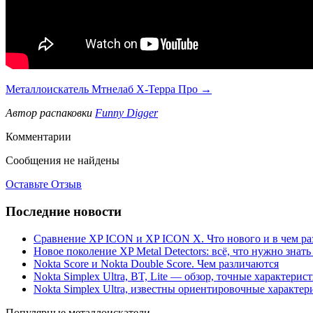
Металлоискатель Мтнелаб Х-Терра Про →
Автор распаковки
Funny Digger
Комментарии
Сообщения не найдены
Оставьте Отзыв
Последние новости
Сравнение XP ICON и XP ICON X. Что нового и в чем ра
Новое поколение XP Metal Detectors: всё, что нужно зна
Nokta Score и Nokta Double Score. Чем различаются
Nokta Simplex Ultra, BT, Lite — обзор, точные характерис
Nokta Simplex Ultra, известны ориентировочные характер
Популярные металлоискатели