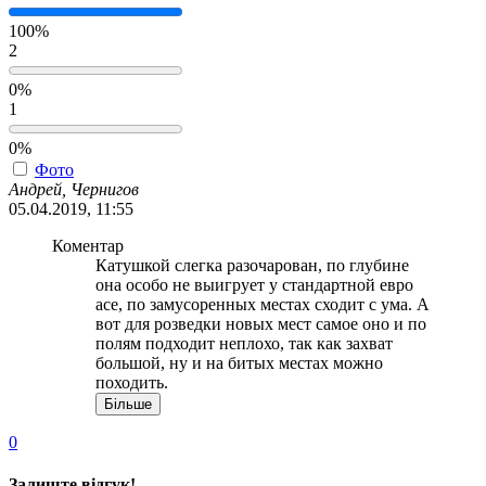
100%
2
0%
1
0%
Фото
Андрей, Чернигов
05.04.2019, 11:55
Коментар
Катушкой слегка разочарован, по глубине
она особо не выигрует у стандартной евро
асе, по замусоренных местах сходит с ума. А
вот для розведки новых мест самое оно и по
полям подходит неплохо, так как захват
большой, ну и на битых местах можно
походить.
Більше
0
Залиште відгук!