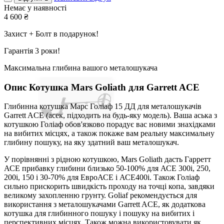
Немає у наявності
4 600
₴
Захист + Болт в подарунок!
Гарантія 3 роки!
Максимальна глибина вашого металошукача
Опис
Котушка Mars Goliath для Garrett ACE
Глибинна котушка Марс Голіаф 15 ДД для металошукачів
Garrett ACE (асек, підходить на будь-яку модель). Ваша аська з
котушкою Голіаф обов'язково порадує вас новими знахідками
на вибитих місцях, а також покаже вам реальну максимальну
глибину пошуку, на яку здатний ваш металошукач.
У порівнянні з рідною котушкою, Mars Goliath дасть Гарретт
АСЕ прибавку глибини близько 50-100% для АСЕ 300i, 250,
200i, 150 і 30-70% для ЕвроАСЕ і АСЕ400i. Також Голіаф
сильно прискорить швидкість проходу на точці копа, завдяки
великому захопленню грунту. Goliaf рекомендується для
використання з металошукачами Garrett ACE, як додаткова
котушка для глибинного пошуку і пошуку на вибитих і
перспективних місцях. Також можна використовувати як