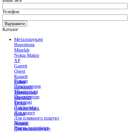
Ваше ім'я
Телефон
Відправити
Каталог
Металошукачі
Виробник
Minelab
Nokta Makro
XP
Garrett
Quest
Кощей
Більше
Fisher
Призначення
Недорогі
Міношукачі
Термінатор
Пінпоінтери
MarsMD
Грунтові
Treker
Для золота
Golden Mask
Для монет
Rutus
Для пляжного пошуку
Більше
Дешеві
Рівень володіння
Для металобрухту