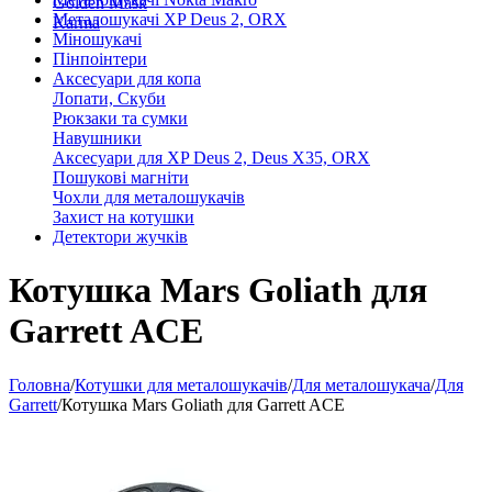
Golden Mask
Металошукачі XP Deus 2, ORX
Karma
Міношукачі
Пінпоінтери
Аксесуари для копа
Лопати, Скуби
Рюкзаки та сумки
Навушники
Аксесуари для XP Deus 2, Deus X35, ORX
Пошукові магніти
Чохли для металошукачів
Захист на котушки
Детектори жучків
Котушка Mars Goliath для
Garrett ACE
Головна
/
Котушки для металошукачів
/
Для металошукача
/
Для
Garrett
/
Котушка Mars Goliath для Garrett ACE