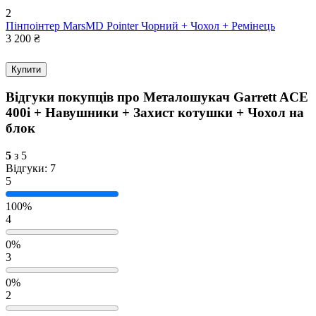
2
Пінпоінтер MarsMD Pointer Чорний + Чохол + Ремінець
3 200
₴
Купити
Відгуки покупців про
Металошукач Garrett ACE
400i + Навушники + Захист котушки + Чохол на
блок
5
з 5
Відгуки: 7
5
100%
4
0%
3
0%
2