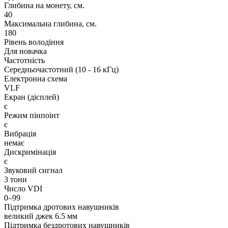
Глибина на монету, см.
40
Максимальна глибина, см.
180
Рівень володіння
Для новачка
Частотність
Середньочастотний (10 - 16 кГц)
Електронна схема
VLF
Екран (дісплей)
є
Режим пінпоінт
є
Вибрація
немає
Дискримінація
є
Звуковий сигнал
3 тони
Число VDI
0–99
Підтримка дротових навушників
великий джек 6.5 мм
Підтримка бездротових навушників