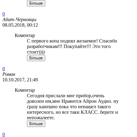
Більше
0
Абат-Черновцы
08.05.2018, 00:12
Коментар
С первого копа поднял желаемое! Спасибо
разработчикам!!! Покупайте!!! Это того
стоит))))
Більше
0
Роман
10.10.2017, 21:49
Коментар
Сегодня прислали мне прибор,очень
доволен им,мне Нравится Айрон Аудио. ну
сразу канешно пока что ненашел такого
интересного, но все таки КЛАСС. берите и
непожалеете.
Більше
0