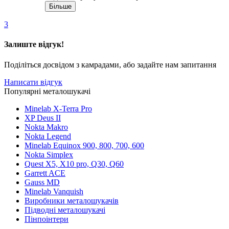
Більше
3
Залиште відгук!
Поділіться досвідом з камрадами, або задайте нам запитання
Написати відгук
Популярні металошукачі
Minelab X-Terra Pro
XP Deus II
Nokta Makro
Nokta Legend
Minelab Equinox 900, 800, 700, 600
Nokta Simplex
Quest X5, X10 pro, Q30, Q60
Garrett ACE
Gauss MD
Minelab Vanquish
Виробники металошукачів
Підводні металошукачі
Пінпоінтери