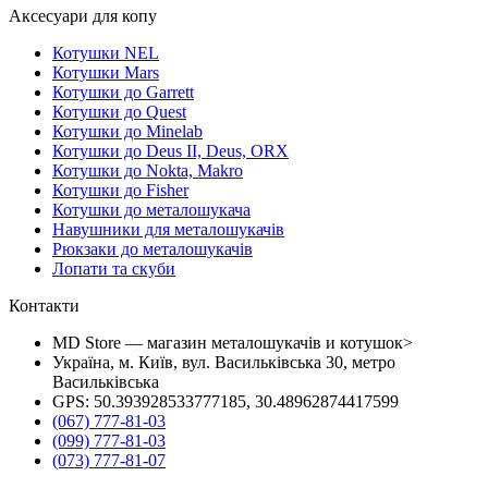
Аксесуари для копу
Котушки NEL
Котушки Mars
Котушки до Garrett
Котушки до Quest
Котушки до Minelab
Котушки до Deus II, Deus, ORX
Котушки до Nokta, Makro
Котушки до Fisher
Котушки до металошукача
Навушники для металошукачів
Рюкзаки до металошукачів
Лопати та скуби
Контакти
MD Store — магазин металошукачів и котушок>
Україна, м. Київ, вул. Васильківська 30, метро
Васильківська
GPS: 50.393928533777185, 30.48962874417599
(067) 777-81-03
(099) 777-81-03
(073) 777-81-07