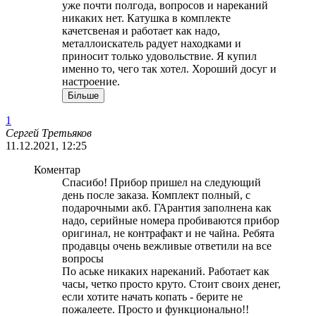
уже почти полгода, вопросов и нареканий
никаких нет. Катушка в комплекте
качетсвеная и работает как надо,
металлоискатель радует находками и
приносит только удовольствие. Я купил
именно то, чего так хотел. Хороший досуг и
настроение.
Більше
1
Сергей Третьяков
11.12.2021, 12:25
Коментар
Спасибо! Прибор пришел на следующий
день после заказа. Комплект полный, с
подарочными акб. ГАрантия заполнена как
надо, серийные номера пробиваются прибор
оригинал, не контрафакт и не чайна. Ребята
продавцы очень вежливые ответили на все
вопросы
По аське никаких нареканий. Работает как
часы, четко просто круто. Стоит своих денег,
если хотите начать копать - берите не
пожалеете. Просто и функционально!!