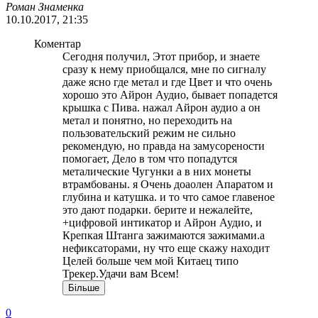
Роман Знаменка
10.10.2017, 21:35
Коментар
Сегодня получил, Этот прибор, и знаете
сразу к нему приобщался, мне по сигналу
даже ясно где метал и где Цвет и что очень
хорошо это Айрон Аудио, бывает попадется
крышка с Пива. нажал Айрон аудио а он
метал и понятно, но переходить на
пользовательский режим не сильно
рекомендую, но правда на замусорености
помогает, Дело в том что попадутся
металические Чугунки а в них монеты
втрамбованы. я Очень доаолен Апаратом и
глубина и катушка. и то что самое главеное
это дают подарки. берите и нежалейте,
+цифровой интикатор и Айрон Аудио, и
Крепкая Штанга зажимаются зажимами.а
нефиксаторами, ну что еще скажу находит
Целей больше чем мой Китаец типо
Трекер.Удачи вам Всем!
Більше
0