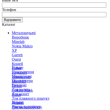
Ваше ім'я
Телефон
Відправити
Каталог
Металошукачі
Виробник
Minelab
Nokta Makro
XP
Garrett
Quest
Кощей
Більше
Fisher
Призначення
Недорогі
Міношукачі
Термінатор
Пінпоінтери
MarsMD
Грунтові
Treker
Для золота
Golden Mask
Для монет
Rutus
Для пляжного пошуку
Більше
Дешеві
Рівень володіння
Для металобрухту