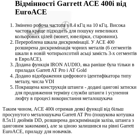
Відмінності Garrett ACE 400i від
EuroACE
Змінено робоча частота з 8.4 кГц на 10 кГц. Висока
частота краще підходить для пошуку невеликих
кольорових цілей (монет, ювелірки, старовини).
Перероблена шкала дискримінації. У АСЕ 400
розширена дискримінація чорних металів (6 сегментів
шкали в новій чотирьохсотий асьці замість 3-х сегментів
в ЕвроАСЕ).
Додана функція IRON AUDIO, яка раніше була тільки в
приладах Garrett AT Pro і AT Gold
Додано відображення цифрового ідентифікатора типу
металу, числа VDI
Покращена конструкція штанги - додані цангові затиски
для продовження терміну служби штанги і усунення
люфту в процесі використання металошукача
Таким чином, ACE 400i отримав деякі функції від більш
просунутого металошукача Garrett AT Pro (пошукова котушка
8.5х11 дюймів DD, розширена дискримінація заліза, штанга з
цанговим зажимами), але за ціною залишився на рівні Garrett
EuroACE, приладу для новачків.