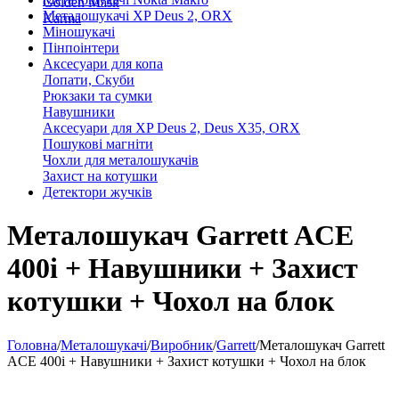
Golden Mask
Металошукачі XP Deus 2, ORX
Karma
Міношукачі
Пінпоінтери
Аксесуари для копа
Лопати, Скуби
Рюкзаки та сумки
Навушники
Аксесуари для XP Deus 2, Deus X35, ORX
Пошукові магніти
Чохли для металошукачів
Захист на котушки
Детектори жучків
Металошукач Garrett ACE
400i + Навушники + Захист
котушки + Чохол на блок
Головна
/
Металошукачі
/
Виробник
/
Garrett
/
Металошукач Garrett
ACE 400i + Навушники + Захист котушки + Чохол на блок