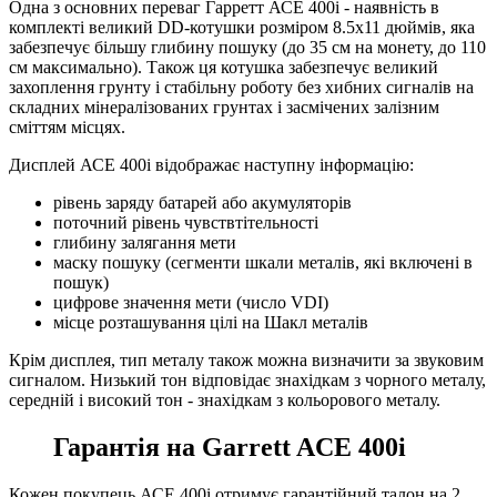
Одна з основних переваг Гарретт АСЕ 400і - наявність в
комплекті великий DD-котушки розміром 8.5х11 дюймів, яка
забезпечує більшу глибину пошуку (до 35 см на монету, до 110
см максимально). Також ця котушка забезпечує великий
захоплення грунту і стабільну роботу без хибних сигналів на
складних мінералізованих грунтах і засмічених залізним
сміттям місцях.
Дисплей АСЕ 400і відображає наступну інформацію:
рівень заряду батарей або акумуляторів
поточний рівень чувствтітельності
глибину залягання мети
маску пошуку (сегменти шкали металів, які включені в
пошук)
цифрове значення мети (число VDI)
місце розташування цілі на Шакл металів
Крім дисплея, тип металу також можна визначити за звуковим
сигналом. Низький тон відповідає знахідкам з чорного металу,
середній і високий тон - знахідкам з кольорового металу.
Гарантія на Garrett ACE 400i
Кожен покупець АСЕ 400і отримує гарантійний талон на 2