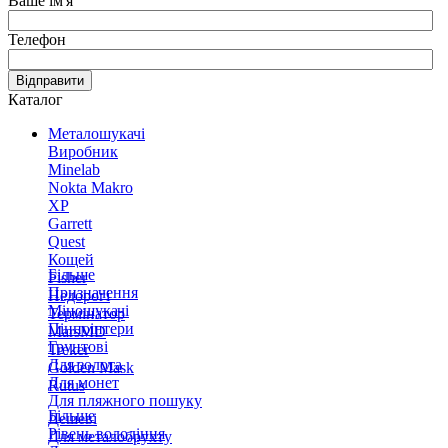
Ваше ім'я
Телефон
Відправити
Каталог
Металошукачі
Виробник
Minelab
Nokta Makro
XP
Garrett
Quest
Кощей
Більше
Fisher
Призначення
Недорогі
Міношукачі
Термінатор
Пінпоінтери
MarsMD
Грунтові
Treker
Для золота
Golden Mask
Для монет
Rutus
Для пляжного пошуку
Більше
Дешеві
Рівень володіння
Для металобрухту