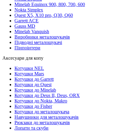
Minelab Equinox 900, 800, 700, 600
Nokta Simplex
Quest X5, X10 pro, Q30, Q60
Garrett ACE
Gauss MD
Minelab Vanquish
Виробники металошукачів
Підводні металошукачі
Пінпоінтери
Аксесуари для копу
Котушки NEL
Котушки Mars
Котушки до Garrett
Котушки до Quest
Котушки до Minelab
Котушки до Deus II, Deus, ORX
Котушки до Nokta, Makro
Котушки до Fisher
Котушки до металошукача
Навушники для металошукачів
Рюкзаки до металошукачів
Лопати та скуби