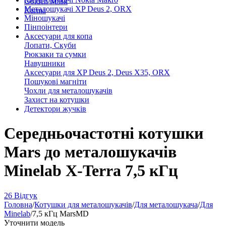
Golden Mask
Металошукачі XP Deus 2, ORX
Karma
Міношукачі
Пінпоінтери
Аксесуари для копа
Лопати, Скуби
Рюкзаки та сумки
Навушники
Аксесуари для XP Deus 2, Deus X35, ORX
Пошукові магніти
Чохли для металошукачів
Захист на котушки
Детектори жучків
Середньочастотні котушки
Mars до металошукачів
Minelab X-Terra 7,5 кГц
26 Відгук
Головна
/
Котушки для металошукачів
/
Для металошукача
/
Для
Minelab
/
7,5 кГц MarsMD
Уточнити модель