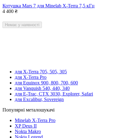
Котушка Mars 7 для Minelab X-Terra 7,5 кГц
4 400
₴
Немає у наявності
для X-Terra 705, 505, 305
для X-Terra Pro
для Equinox 900, 800, 700, 600
для Vanquish 540, 440, 340
для E-Trac, CTX 3030, Explorer, Safari
для Excalibur, Sovereign
Популярні металошукачі
Minelab X-Terra Pro
XP Deus II
Nokta Makro
Nokta Legend