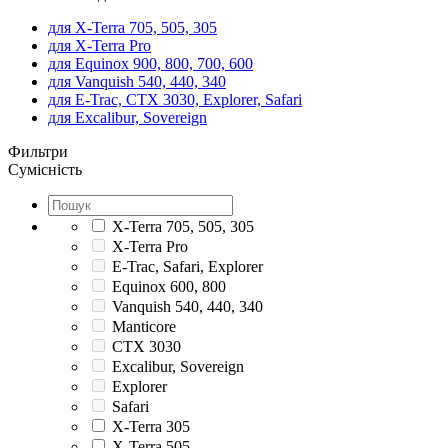
для X-Terra 705, 505, 305
для X-Terra Pro
для Equinox 900, 800, 700, 600
для Vanquish 540, 440, 340
для E-Trac, CTX 3030, Explorer, Safari
для Excalibur, Sovereign
Фильтри
Сумісність
X-Terra 705, 505, 305
X-Terra Pro
E-Trac, Safari, Explorer
Equinox 600, 800
Vanquish 540, 440, 340
Manticore
CTX 3030
Excalibur, Sovereign
Explorer
Safari
X-Terra 305
X-Terra 505