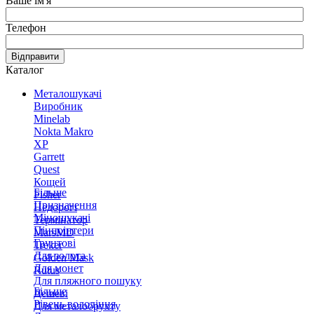
Ваше ім'я
Телефон
Відправити
Каталог
Металошукачі
Виробник
Minelab
Nokta Makro
XP
Garrett
Quest
Кощей
Більше
Fisher
Призначення
Недорогі
Міношукачі
Термінатор
Пінпоінтери
MarsMD
Грунтові
Treker
Для золота
Golden Mask
Для монет
Rutus
Для пляжного пошуку
Більше
Дешеві
Рівень володіння
Для металобрухту