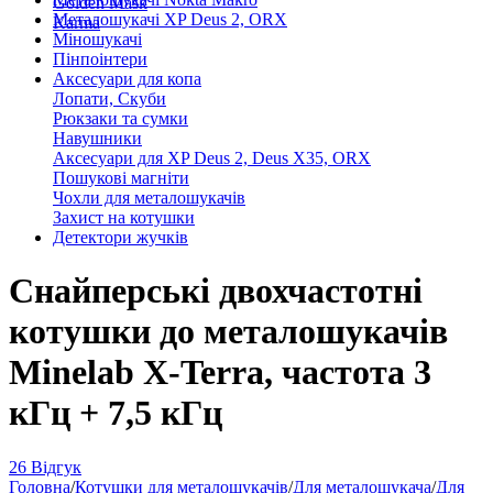
Golden Mask
Металошукачі XP Deus 2, ORX
Karma
Міношукачі
Пінпоінтери
Аксесуари для копа
Лопати, Скуби
Рюкзаки та сумки
Навушники
Аксесуари для XP Deus 2, Deus X35, ORX
Пошукові магніти
Чохли для металошукачів
Захист на котушки
Детектори жучків
Снайперські двохчастотні
котушки до металошукачів
Minelab X-Terra, частота 3
кГц + 7,5 кГц
26 Відгук
Головна
/
Котушки для металошукачів
/
Для металошукача
/
Для