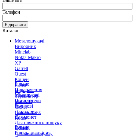
Ваше ім'я
Телефон
Відправити
Каталог
Металошукачі
Виробник
Minelab
Nokta Makro
XP
Garrett
Quest
Кощей
Більше
Fisher
Призначення
Недорогі
Міношукачі
Термінатор
Пінпоінтери
MarsMD
Грунтові
Treker
Для золота
Golden Mask
Для монет
Rutus
Для пляжного пошуку
Більше
Дешеві
Рівень володіння
Для металобрухту