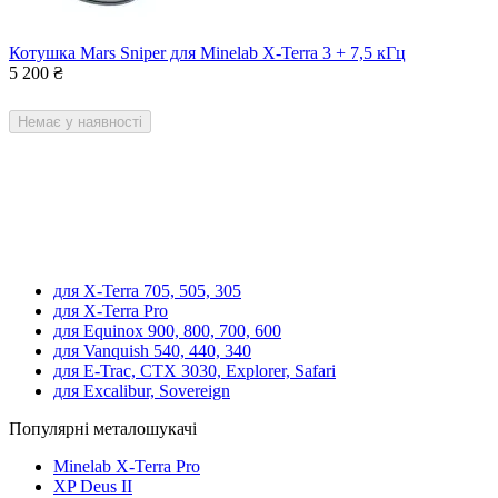
Котушка Mars Sniper для Minelab X-Terra 3 + 7,5 кГц
5 200
₴
Немає у наявності
для X-Terra 705, 505, 305
для X-Terra Pro
для Equinox 900, 800, 700, 600
для Vanquish 540, 440, 340
для E-Trac, CTX 3030, Explorer, Safari
для Excalibur, Sovereign
Популярні металошукачі
Minelab X-Terra Pro
XP Deus II