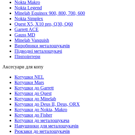
Nokta Makro
Nokta Legend
Minelab Equinox 900, 800, 700, 600
Nokta Simplex
Quest X5, X10 pro, Q30, Q60
Garrett ACE
Gauss MD
Minelab Vanquish
Виробники металошукачів
Підводні металошукачі
Пінпоінтери
Аксесуари для копу
Котушки NEL
Котушки Mars
Котушки до Garrett
Котушки до Quest
Котушки до Minelab
Котушки до Deus II, Deus, ORX
Котушки до Nokta, Makro
Котушки до Fisher
Котушки до металошукача
Навушники для металошукачів
Рюкзаки до металошукачів