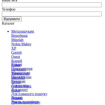
Ваше ім'я
Телефон
Відправити
Каталог
Металошукачі
Виробник
Minelab
Nokta Makro
XP
Garrett
Quest
Кощей
Більше
Fisher
Призначення
Недорогі
Міношукачі
Термінатор
Пінпоінтери
MarsMD
Грунтові
Treker
Для золота
Golden Mask
Для монет
Rutus
Для пляжного пошуку
Більше
Дешеві
Рівень володіння
Для металобрухту