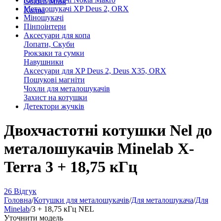
Golden Mask
Металошукачі XP Deus 2, ORX
Karma
Міношукачі
Пінпоінтери
Аксесуари для копа
Лопати, Скуби
Рюкзаки та сумки
Навушники
Аксесуари для XP Deus 2, Deus X35, ORX
Пошукові магніти
Чохли для металошукачів
Захист на котушки
Детектори жучків
Двохчастотні котушки Nel до
металошукачів Minelab X-
Terra 3 + 18,75 кГц
26 Відгук
Головна
/
Котушки для металошукачів
/
Для металошукача
/
Для
Minelab
/
3 + 18,75 кГц NEL
Уточнити модель