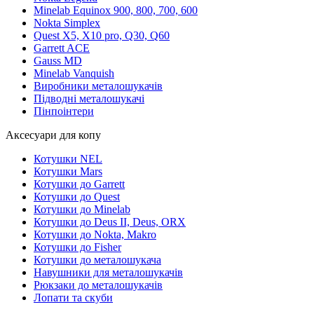
Minelab Equinox 900, 800, 700, 600
Nokta Simplex
Quest X5, X10 pro, Q30, Q60
Garrett ACE
Gauss MD
Minelab Vanquish
Виробники металошукачів
Підводні металошукачі
Пінпоінтери
Аксесуари для копу
Котушки NEL
Котушки Mars
Котушки до Garrett
Котушки до Quest
Котушки до Minelab
Котушки до Deus II, Deus, ORX
Котушки до Nokta, Makro
Котушки до Fisher
Котушки до металошукача
Навушники для металошукачів
Рюкзаки до металошукачів
Лопати та скуби