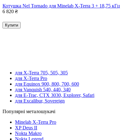
Котушка Nel Tornado для Minelab X-Terra 3 + 18,75 кГц
6 820
₴
Купити
для X-Terra 705, 505, 305
для X-Terra Pro
для Equinox 900, 800, 700, 600
для Vanquish 540, 440, 340
для E-Trac, CTX 3030, Explorer, Safari
для Excalibur, Sovereign
Популярні металошукачі
Minelab X-Terra Pro
XP Deus II
Nokta Makro
Nokta Legend