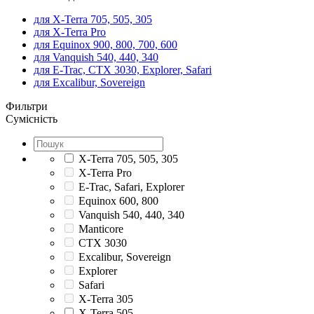
для X-Terra 705, 505, 305
для X-Terra Pro
для Equinox 900, 800, 700, 600
для Vanquish 540, 440, 340
для E-Trac, CTX 3030, Explorer, Safari
для Excalibur, Sovereign
Фильтри
Сумісність
X-Terra 705, 505, 305
X-Terra Pro
E-Trac, Safari, Explorer
Equinox 600, 800
Vanquish 540, 440, 340
Manticore
CTX 3030
Excalibur, Sovereign
Explorer
Safari
X-Terra 305
X-Terra 505