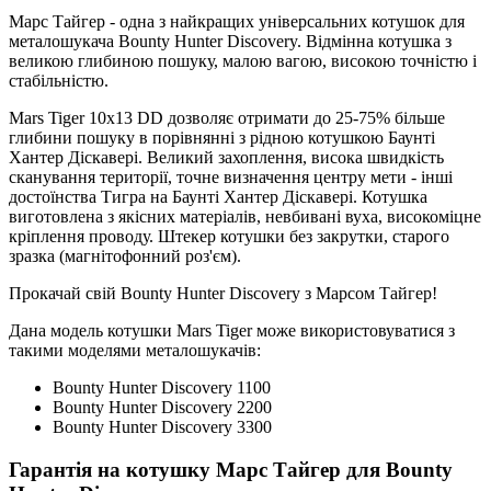
Марс Тайгер - одна з найкращих універсальних котушок для
металошукача Bounty Hunter Discovery. Відмінна котушка з
великою глибиною пошуку, малою вагою, високою точністю і
стабільністю.
Mars Tiger 10x13 DD дозволяє отримати до 25-75% більше
глибини пошуку в порівнянні з рідною котушкою Баунті
Хантер Діскавері. Великий захоплення, висока швидкість
сканування території, точне визначення центру мети - інші
достоїнства Тигра на Баунті Хантер Діскавері. Котушка
виготовлена з якісних матеріалів, невбивані вуха, високоміцне
кріплення проводу. Штекер котушки без закрутки, старого
зразка (магнітофонний роз'єм).
Прокачай свій Bounty Hunter Discovery з Марсом Тайгер!
Дана модель котушки Mars Tiger може використовуватися з
такими моделями металошукачів:
Bounty Hunter Discovery 1100
Bounty Hunter Discovery 2200
Bounty Hunter Discovery 3300
Гарантія на котушку Марс Тайгер для Bounty