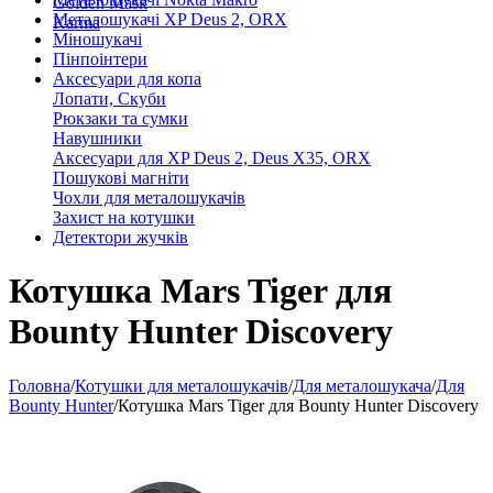
Golden Mask
Металошукачі XP Deus 2, ORX
Karma
Міношукачі
Пінпоінтери
Аксесуари для копа
Лопати, Скуби
Рюкзаки та сумки
Навушники
Аксесуари для XP Deus 2, Deus X35, ORX
Пошукові магніти
Чохли для металошукачів
Захист на котушки
Детектори жучків
Котушка Mars Tiger для
Bounty Hunter Discovery
Головна
/
Котушки для металошукачів
/
Для металошукача
/
Для
Bounty Hunter
/
Котушка Mars Tiger для Bounty Hunter Discovery