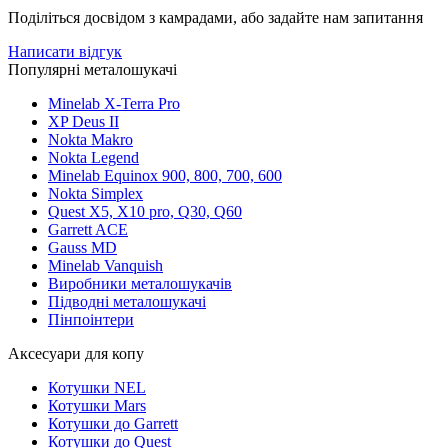
Поділіться досвідом з камрадами, або задайте нам запитання
Написати відгук
Популярні металошукачі
Minelab X-Terra Pro
XP Deus II
Nokta Makro
Nokta Legend
Minelab Equinox 900, 800, 700, 600
Nokta Simplex
Quest X5, X10 pro, Q30, Q60
Garrett ACE
Gauss MD
Minelab Vanquish
Виробники металошукачів
Підводні металошукачі
Пінпоінтери
Аксесуари для копу
Котушки NEL
Котушки Mars
Котушки до Garrett
Котушки до Quest