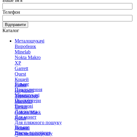
Ваше ім'я
Телефон
Відправити
Каталог
Металошукачі
Виробник
Minelab
Nokta Makro
XP
Garrett
Quest
Кощей
Більше
Fisher
Призначення
Недорогі
Міношукачі
Термінатор
Пінпоінтери
MarsMD
Грунтові
Treker
Для золота
Golden Mask
Для монет
Rutus
Для пляжного пошуку
Більше
Дешеві
Рівень володіння
Для металобрухту