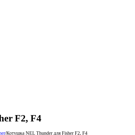
er F2, F4
her
/
Котушка NEL Thunder для Fisher F2, F4