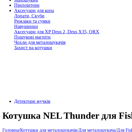
Пінпоінтери
Аксесуари для копа
Лопати, Скуби
Рюкзаки та сумки
Навушники
Аксесуари для XP Deus 2, Deus X35, ORX
Пошукові магніти
Чохли для металошукачів
Захист на котушки
Детектори жучків
Котушка NEL Thunder для Fish
Головна
/
Котушки для металошукачів
/
Для металошукача
/
Для Fis