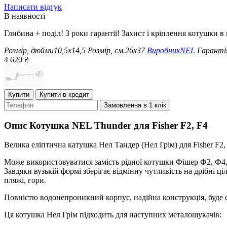
Написати відгук
В наявності
Глибина + поділ! 3 роки гарантії! Захист і кріплення котушки в
Розмір, дюйми
10,5x14,5
Розмір, см.
26х37
Виробник
NEL
Гаранті
4 620
₴
Купити
Купити в кредит
Замовлення в 1 клік
Опис
Котушка NEL Thunder для Fisher F2, F4
Велика еліптична катушка Нел Тандер (Нел Грім) для Fisher F2,
Може використовуватися замість рідної котушки Фішер Ф2, Ф4, 
Завдяки вузькій формі зберігає відмінну чутливість на дрібні ці
пляжі, гори.
Повністю водонепроникний корпус, надійна конструкція, буде с
Ця котушка Нел Грім підходить для наступних металошукачів: