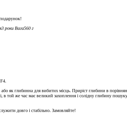
 подарунок!
я
3 роки
Вага
560 г
 F4.
або як глибинна для вибитих місць. Приріст глибини в порівнянні
лі, в той же час має великий захоплення і солідну глибину пошуку
лужити довго і стабільно. Замовляйте!