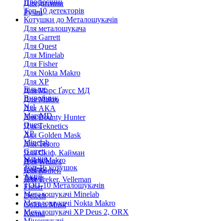
Професійні
Для дитини
Топ-10 детекторів
Ручні
Котушки до Металошукачів
Для металошукача
Для Garrett
Для Quest
Для Minelab
Для Fisher
Для Nokta Makro
Для XP
Більше
Для Марс Ґаусс МД
Виробник
Для Makro
Nel
Для АКА
MarsMD
Для Bounty Hunter
Quest
Для Teknetics
XP
Для Golden Mask
Minelab
Для Tesoro
Garrett
Для Скіф, Кайман
Більше
Nokta Makro
Для White's
Топ-15 котушок
Coiltek
Для Кощей
Акції
Treker
Для Treker, Velleman
ТОП-10 Металошукачів
Fisher
Металошукачі Minelab
Detech
Металошукачі Nokta Makro
Golden Mask
Металошукачі XP Deus 2, ORX
Karma
Міношукачі