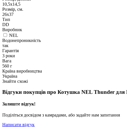
10,5x14,5
Розмір, см.
26х37
Тип
DD
Виробник
NEL
Водонепроникність
так
Гарантія
3 роки
Вага
560 г
Країна виробництва
Україна
Знайти схожі
Відгуки покупців про
Котушка NEL Thunder для F
Залиште відгук!
Поділіться досвідом з камрадами, або задайте нам запитання
Написати відгук