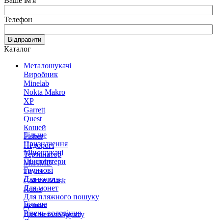
Ваше ім'я
Телефон
Відправити
Каталог
Металошукачі
Виробник
Minelab
Nokta Makro
XP
Garrett
Quest
Кощей
Більше
Fisher
Призначення
Недорогі
Міношукачі
Термінатор
Пінпоінтери
MarsMD
Грунтові
Treker
Для золота
Golden Mask
Для монет
Rutus
Для пляжного пошуку
Більше
Дешеві
Рівень володіння
Для металобрухту