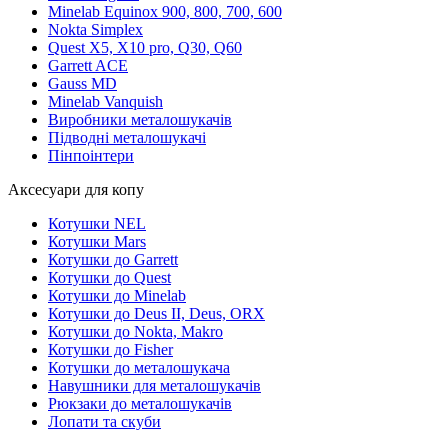
Minelab Equinox 900, 800, 700, 600
Nokta Simplex
Quest X5, X10 pro, Q30, Q60
Garrett ACE
Gauss MD
Minelab Vanquish
Виробники металошукачів
Підводні металошукачі
Пінпоінтери
Аксесуари для копу
Котушки NEL
Котушки Mars
Котушки до Garrett
Котушки до Quest
Котушки до Minelab
Котушки до Deus II, Deus, ORX
Котушки до Nokta, Makro
Котушки до Fisher
Котушки до металошукача
Навушники для металошукачів
Рюкзаки до металошукачів
Лопати та скуби