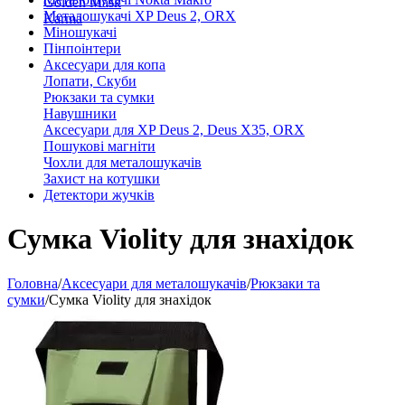
Golden Mask
Металошукачі XP Deus 2, ORX
Karma
Міношукачі
Пінпоінтери
Аксесуари для копа
Лопати, Скуби
Рюкзаки та сумки
Навушники
Аксесуари для XP Deus 2, Deus X35, ORX
Пошукові магніти
Чохли для металошукачів
Захист на котушки
Детектори жучків
Сумка Violity для знахідок
Головна
/
Аксесуари для металошукачів
/
Рюкзаки та
сумки
/
Сумка Violity для знахідок