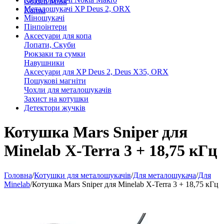
Golden Mask
Металошукачі XP Deus 2, ORX
Karma
Міношукачі
Пінпоінтери
Аксесуари для копа
Лопати, Скуби
Рюкзаки та сумки
Навушники
Аксесуари для XP Deus 2, Deus X35, ORX
Пошукові магніти
Чохли для металошукачів
Захист на котушки
Детектори жучків
Котушка Mars Sniper для
Minelab X-Terra 3 + 18,75 кГц
Головна
/
Котушки для металошукачів
/
Для металошукача
/
Для
Minelab
/
Котушка Mars Sniper для Minelab X-Terra 3 + 18,75 кГц