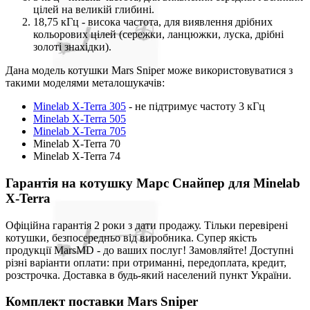
цілей на великій глибині.
18,75 кГц - висока частота, для виявлення дрібних
кольорових цілей (сережки, ланцюжки, луска, дрібні
золоті знахідки).
Дана модель котушки Mars Sniper може використовуватися з
такими моделями металошукачів:
Minelab X-Terra 305
- не підтримує частоту 3 кГц
Minelab X-Terra 505
Minelab X-Terra 705
Minelab X-Terra 70
Minelab X-Terra 74
Гарантія на котушку Марс Снайпер для Minelab
X-Terra
Офіційна гарантія 2 роки з дати продажу. Тільки перевірені
котушки, безпосередньо від виробника. Супер якість
продукції MarsMD - до ваших послуг! Замовляйте! Доступні
різні варіанти оплати: при отриманні, передоплата, кредит,
розстрочка. Доставка в будь-який населений пункт України.
Комплект поставки Mars Sniper