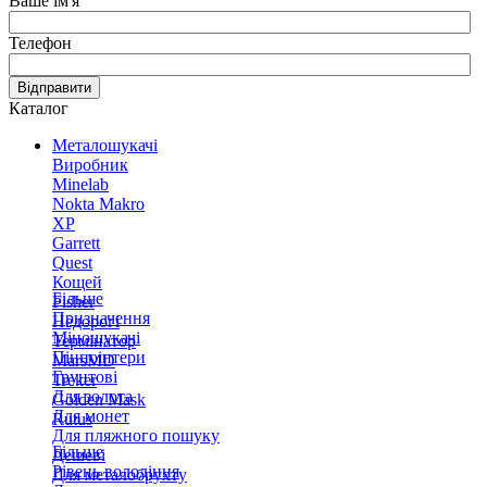
Ваше ім'я
Телефон
Відправити
Каталог
Металошукачі
Виробник
Minelab
Nokta Makro
XP
Garrett
Quest
Кощей
Більше
Fisher
Призначення
Недорогі
Міношукачі
Термінатор
Пінпоінтери
MarsMD
Грунтові
Treker
Для золота
Golden Mask
Для монет
Rutus
Для пляжного пошуку
Більше
Дешеві
Рівень володіння
Для металобрухту