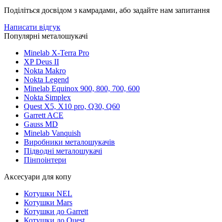
Поділіться досвідом з камрадами, або задайте нам запитання
Написати відгук
Популярні металошукачі
Minelab X-Terra Pro
XP Deus II
Nokta Makro
Nokta Legend
Minelab Equinox 900, 800, 700, 600
Nokta Simplex
Quest X5, X10 pro, Q30, Q60
Garrett ACE
Gauss MD
Minelab Vanquish
Виробники металошукачів
Підводні металошукачі
Пінпоінтери
Аксесуари для копу
Котушки NEL
Котушки Mars
Котушки до Garrett
Котушки до Quest