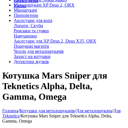
Golden Mask
Металошукачі XP Deus 2, ORX
Karma
Міношукачі
Пінпоінтери
Аксесуари для копа
Лопати, Скуби
Рюкзаки та сумки
Навушники
Аксесуари для XP Deus 2, Deus X35, ORX
Пошукові магніти
Чохли для металошукачів
Захист на котушки
Детектори жучків
Котушка Mars Sniper для
Teknetics Alpha, Delta,
Gamma, Omega
Головна
/
Котушки для металошукачів
/
Для металошукача
/
Для
Teknetics
/
Котушка Mars Sniper для Teknetics Alpha, Delta,
Gamma, Omega