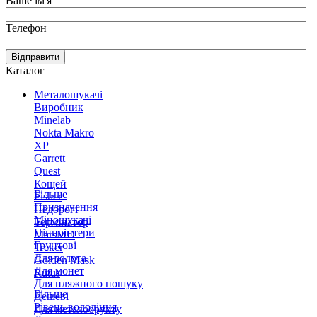
Ваше ім'я
Телефон
Відправити
Каталог
Металошукачі
Виробник
Minelab
Nokta Makro
XP
Garrett
Quest
Кощей
Більше
Fisher
Призначення
Недорогі
Міношукачі
Термінатор
Пінпоінтери
MarsMD
Грунтові
Treker
Для золота
Golden Mask
Для монет
Rutus
Для пляжного пошуку
Більше
Дешеві
Рівень володіння
Для металобрухту