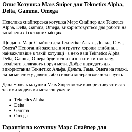
Опис
Котушка Mars Sniper для Teknetics Alpha,
Delta, Gamma, Omega
Невелика снайперська котушка Марс Снайпер для Teknetics
Alpha, Delta, Gamma, Omega, використовується для роботи на
засмічених і складних місцях.
Що дасть Марс Снайпер для Текнетікс Альфа, Дельта, Гама,
Омега? Непоганий захоплення грунту, хороша глибина, і
найважливіше в такій котушці - з нею ваш Teknetics Alpha,
Delta, Gamma, Omega буде точно визначати тип металу,
розділяти залягають поруч мети. Добре підходить для
використання Текнетікс Альфа, Дельта, Гама, Омега на пляжі,
на засміченому ділянці, або сильно мінералізованою грунті.
Дана модель котушки Mars Sniper може використовуватися з
такими моделями металошукачів:
Teknetics Alpha
Delta
Gamma
Omega
Гарантія на котушку Марс Снайпер для