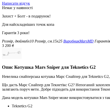
Написати відгук
Немає у наявності
Захист + Болт - в подарунок!
Для найскладніших точок копа
Гарантія 3 роки!
Розмір, дюйми
6х10
Розмір, см.
15х25
Виробник
MarsMD
Гаранті
3 200
₴
Опис
Котушка Mars Sniper для Teknetics G2
Невелика снайперська котушка Марс Снайпер для Teknetics G2, 
Що дасть Марс Снайпер для Текнетікс G2? Непоганий захоплення
залягають поруч мети. Добре підходить для використання Текнет
Дана модель котушки Mars Sniper може використовуватися з т
Teknetics G2