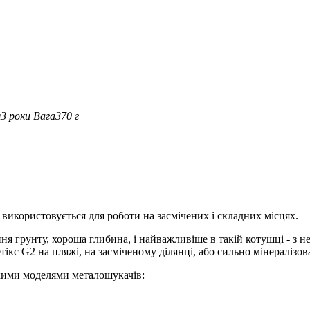
я
3 роки
Вага
370 г
використовується для роботи на засмічених і складних місцях.
 грунту, хороша глибина, і найважливіше в такій котушці - з нею
ікс G2 на пляжі, на засміченому ділянці, або сильно мінералізов
акими моделями металошукачів: