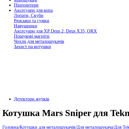
Пінпоінтери
Аксесуари для копа
Лопати, Скуби
Рюкзаки та сумки
Навушники
Аксесуари для XP Deus 2, Deus X35, ORX
Пошукові магніти
Чохли для металошукачів
Захист на котушки
Детектори жучків
Котушка Mars Sniper для Tekn
Головна
/
Котушки для металошукачів
/
Для металошукача
/
Для Tek