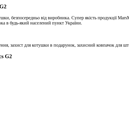
 G2
тушки, безпосередньо від виробника. Супер якість продукції Mars
вка в будь-який населений пункт України.
лення, захист для котушки в подарунок, захисний ковпачок для ш
cs G2