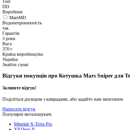
Тип
DD
Виробник
MarsMD
Водонепроникність
так
Гарантія
3 роки
Вага
370 г
Країна виробництва
Україна
Знайти схожі
Відгуки покупців про
Котушка Mars Sniper для Te
Залиште відгук!
Поділіться досвідом з камрадами, або задайте нам запитання
Написати відгук
Популярні металошукачі
Minelab X-Terra Pro
XP Deus II