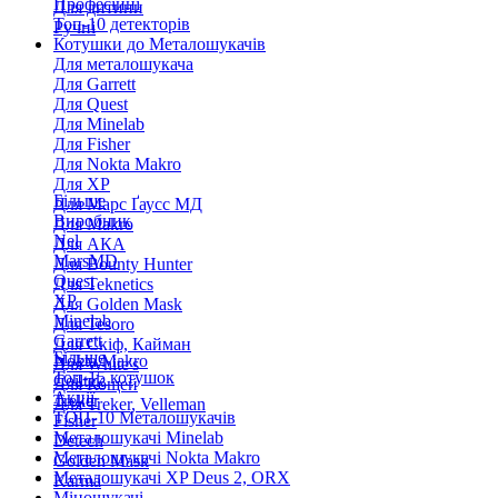
Професійні
Для дитини
Топ-10 детекторів
Ручні
Котушки до Металошукачів
Для металошукача
Для Garrett
Для Quest
Для Minelab
Для Fisher
Для Nokta Makro
Для XP
Більше
Для Марс Ґаусс МД
Виробник
Для Makro
Nel
Для АКА
MarsMD
Для Bounty Hunter
Quest
Для Teknetics
XP
Для Golden Mask
Minelab
Для Tesoro
Garrett
Для Скіф, Кайман
Більше
Nokta Makro
Для White's
Топ-15 котушок
Coiltek
Для Кощей
Акції
Treker
Для Treker, Velleman
ТОП-10 Металошукачів
Fisher
Металошукачі Minelab
Detech
Металошукачі Nokta Makro
Golden Mask
Металошукачі XP Deus 2, ORX
Karma
Міношукачі