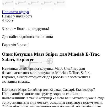
Написати відгук
Немає у наявності
4 400
₴
Захист + Болт - в подарунок!
Для найскладніших точок копа
Гарантія 3 роки!
Опис
Котушка Mars Sniper для Minelab E-Trac,
Safari, Explorer
Невелика снайперська котушка Марс Снайпер для
багаточастотних металошукачів Minelab E-Trac, Safari,
Explorer, використовується для роботи на засмічених і
складних місцях.
Що дасть Марс Снайпер для Етрака, Сафарі, Експлорер?
Непоганий захоплення грунту, хороша глибина, і
найважливіше в такій котушці - з нею ваш металошукачів буде
точно визначати тип металу, розділяти залягають поруч мети.
Добре підходить для використання на пляжі, на засміченому