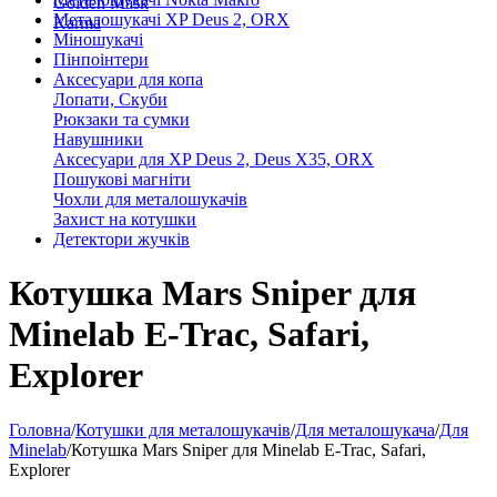
Golden Mask
Металошукачі XP Deus 2, ORX
Karma
Міношукачі
Пінпоінтери
Аксесуари для копа
Лопати, Скуби
Рюкзаки та сумки
Навушники
Аксесуари для XP Deus 2, Deus X35, ORX
Пошукові магніти
Чохли для металошукачів
Захист на котушки
Детектори жучків
Котушка Mars Sniper для
Minelab E-Trac, Safari,
Explorer
Головна
/
Котушки для металошукачів
/
Для металошукача
/
Для
Minelab
/
Котушка Mars Sniper для Minelab E-Trac, Safari,
Explorer