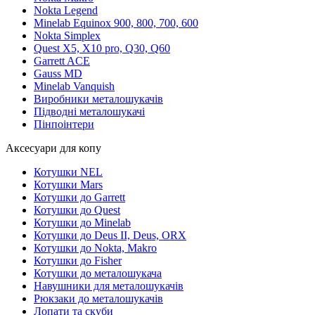
Nokta Legend
Minelab Equinox 900, 800, 700, 600
Nokta Simplex
Quest X5, X10 pro, Q30, Q60
Garrett ACE
Gauss MD
Minelab Vanquish
Виробники металошукачів
Підводні металошукачі
Пінпоінтери
Аксесуари для копу
Котушки NEL
Котушки Mars
Котушки до Garrett
Котушки до Quest
Котушки до Minelab
Котушки до Deus II, Deus, ORX
Котушки до Nokta, Makro
Котушки до Fisher
Котушки до металошукача
Навушники для металошукачів
Рюкзаки до металошукачів
Лопати та скуби