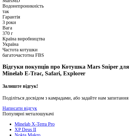
MarsMD
Водонепроникність
так
Гарантія
3 роки
Вага
370 г
Країна виробництва
Україна
Частота котушки
багаточастотна FBS
Відгуки покупців про
Котушка Mars Sniper для
Minelab E-Trac, Safari, Explorer
Залиште відгук!
Поділіться досвідом з камрадами, або задайте нам запитання
Написати відгук
Популярні металошукачі
Minelab X-Terra Pro
XP Deus II
Nokta Makro