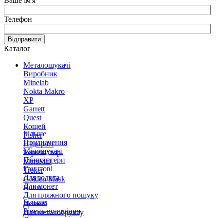
Ваше ім'я
Телефон
Відправити
Каталог
Металошукачі
Виробник
Minelab
Nokta Makro
XP
Garrett
Quest
Кощей
Більше
Fisher
Призначення
Недорогі
Міношукачі
Термінатор
Пінпоінтери
MarsMD
Грунтові
Treker
Для золота
Golden Mask
Для монет
Rutus
Для пляжного пошуку
Більше
Дешеві
Рівень володіння
Для металобрухту