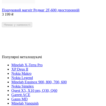
Пошуковий магніт Редмаг 2F-600 двосторонній
3 199
₴
Немає у наявності
Популярні металошукачі
Minelab X-Terra Pro
XP Deus II
Nokta Makro
Nokta Legend
Minelab Equinox 900, 800, 700, 600
Nokta Simplex
Quest X5, X10 pro, Q30, Q60
Garrett ACE
Gauss MD
Minelab Vanquish