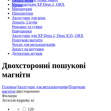
Golden Mask
Металошукачі XP Deus 2, ORX
Karma
Міношукачі
Пінпоінтери
Аксесуари для копа
Лопати, Скуби
Рюкзаки та сумки
Навушники
Аксесуари для XP Deus 2, Deus X35, ORX
Пошукові магніти
Чохли для металошукачів
Захист на котушки
Детектори жучків
Двохсторонні пошукові
магніти
Головна
/
Аксесуари для металошукачів
/
Пошукові
магніти
/
двусторонние
Фильтри
Зусилля відриву, кг
120