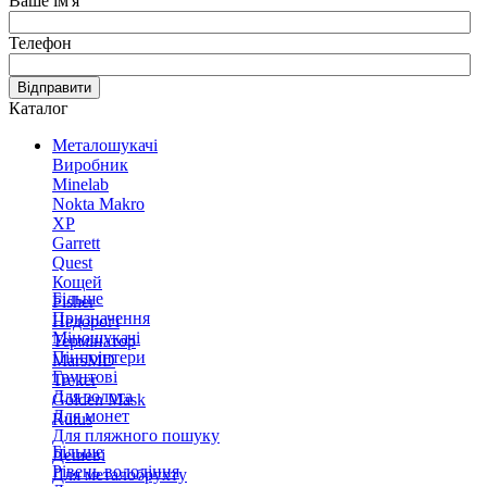
Ваше ім'я
Телефон
Відправити
Каталог
Металошукачі
Виробник
Minelab
Nokta Makro
XP
Garrett
Quest
Кощей
Більше
Fisher
Призначення
Недорогі
Міношукачі
Термінатор
Пінпоінтери
MarsMD
Грунтові
Treker
Для золота
Golden Mask
Для монет
Rutus
Для пляжного пошуку
Більше
Дешеві
Рівень володіння
Для металобрухту