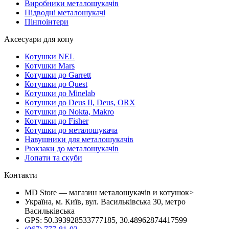
Виробники металошукачів
Підводні металошукачі
Пінпоінтери
Аксесуари для копу
Котушки NEL
Котушки Mars
Котушки до Garrett
Котушки до Quest
Котушки до Minelab
Котушки до Deus II, Deus, ORX
Котушки до Nokta, Makro
Котушки до Fisher
Котушки до металошукача
Навушники для металошукачів
Рюкзаки до металошукачів
Лопати та скуби
Контакти
MD Store — магазин металошукачів и котушок>
Україна, м. Київ, вул. Васильківська 30, метро
Васильківська
GPS: 50.393928533777185, 30.48962874417599