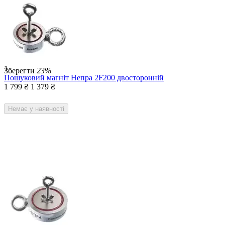
1
Зберегти
23%
Пошуковий магніт Непра 2F200 двосторонній
1 799
₴
1 379
₴
Немає у наявності