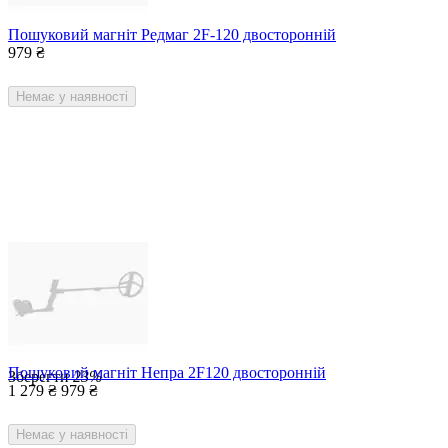
Пошуковий магніт Редмаг 2F-120 двосторонній
979
₴
Немає у наявності
Пошуковий магніт Непра 2F120 двосторонній
Зберегти
23%
1 279
₴
979
₴
Немає у наявності