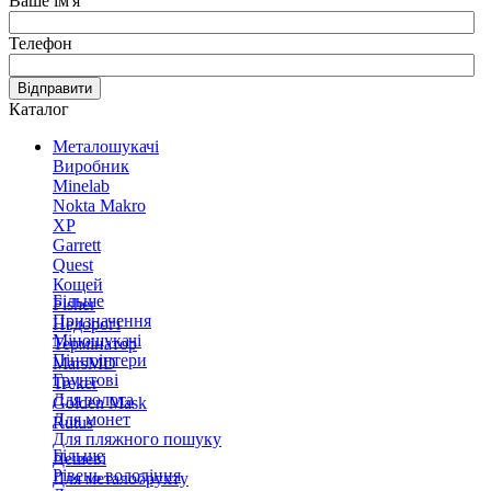
Ваше ім'я
Телефон
Відправити
Каталог
Металошукачі
Виробник
Minelab
Nokta Makro
XP
Garrett
Quest
Кощей
Більше
Fisher
Призначення
Недорогі
Міношукачі
Термінатор
Пінпоінтери
MarsMD
Грунтові
Treker
Для золота
Golden Mask
Для монет
Rutus
Для пляжного пошуку
Більше
Дешеві
Рівень володіння
Для металобрухту