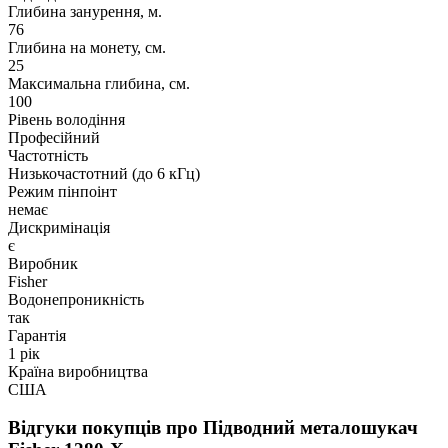
Глибина занурення, м.
76
Глибина на монету, см.
25
Максимальна глибина, см.
100
Рівень володіння
Професійний
Частотність
Низькочастотний (до 6 кГц)
Режим пінпоінт
немає
Дискримінація
є
Виробник
Fisher
Водонепроникність
так
Гарантія
1 рік
Країна виробництва
США
Відгуки покупців про
Підводний металошукач