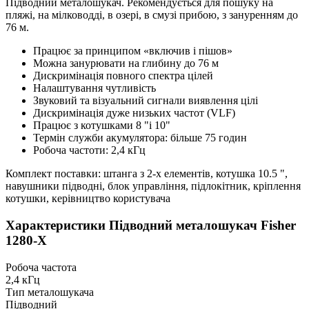
Підводний металошукач. Рекомендується для пошуку на
пляжі, на мілководді, в озері, в смузі прибою, з зануренням до
76 м.
Працює за принципом «включив і пішов»
Можна занурювати на глибину до 76 м
Дискримінація повного спектра цілей
Налаштування чутливість
Звуковий та візуальний сигнали виявлення цілі
Дискримінація дуже низьких частот (VLF)
Працює з котушками 8 "і 10"
Термін служби акумулятора: більше 75 годин
Робоча частоти: 2,4 кГц
Комплект поставки: штанга з 2-х елементів, котушка 10.5 ",
навушники підводні, блок управління, підлокітник, кріплення
котушки, керівництво користувача
Характеристики
Підводний металошукач Fisher
1280-X
Робоча частота
2,4 кГц
Тип металошукача
Підводний