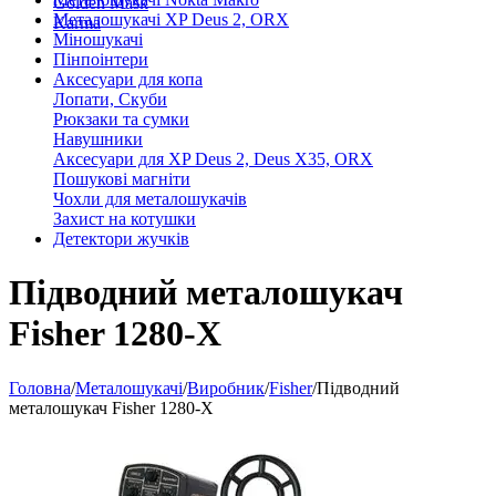
Golden Mask
Металошукачі XP Deus 2, ORX
Karma
Міношукачі
Пінпоінтери
Аксесуари для копа
Лопати, Скуби
Рюкзаки та сумки
Навушники
Аксесуари для XP Deus 2, Deus X35, ORX
Пошукові магніти
Чохли для металошукачів
Захист на котушки
Детектори жучків
Підводний металошукач
Fisher 1280-X
Головна
/
Металошукачі
/
Виробник
/
Fisher
/
Підводний
металошукач Fisher 1280-X