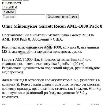
В наявності
149 280
₴
Купити
Замовлення в 1 клік
Опис
Міношукач Garrett Recon AML-1000 Pack 8
Спеціалізований військовий металошукач Garrett RECON
AML-1000 Pack 8. Зроблений у США.
Комплектація: міношукач AML-1000, котушка 8, навушники
MS-2, акумулятори із зарядним пристроєм, сумка.
Гарретт АМЛ-1000 Пак 8 працює за пульс-індукційною
технологією, в комплекті котушка 8 дюймів (20 см).
Регульована чутливість та пороговий відгук, ручне відбудова
від перешкод.
Живлення від 8 батарейок або акумуляторів АА (живлення в
комплекті). Конструкція штанги дозволяє гнучко регулювати
довжину приладу, працювати як стоячи, так і лежачи. Є вихід
на навушники (4-піновий роз'єм), навушники MS-2 у
комплекті.