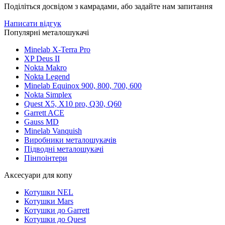
Поділіться досвідом з камрадами, або задайте нам запитання
Написати відгук
Популярні металошукачі
Minelab X-Terra Pro
XP Deus II
Nokta Makro
Nokta Legend
Minelab Equinox 900, 800, 700, 600
Nokta Simplex
Quest X5, X10 pro, Q30, Q60
Garrett ACE
Gauss MD
Minelab Vanquish
Виробники металошукачів
Підводні металошукачі
Пінпоінтери
Аксесуари для копу
Котушки NEL
Котушки Mars
Котушки до Garrett
Котушки до Quest