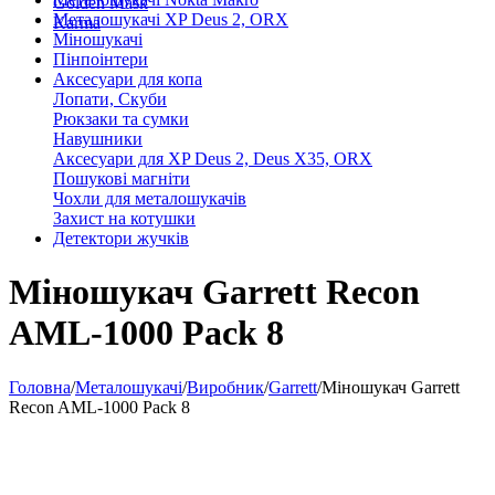
Golden Mask
Металошукачі XP Deus 2, ORX
Karma
Міношукачі
Пінпоінтери
Аксесуари для копа
Лопати, Скуби
Рюкзаки та сумки
Навушники
Аксесуари для XP Deus 2, Deus X35, ORX
Пошукові магніти
Чохли для металошукачів
Захист на котушки
Детектори жучків
Міношукач Garrett Recon
AML-1000 Pack 8
Головна
/
Металошукачі
/
Виробник
/
Garrett
/
Міношукач Garrett
Recon AML-1000 Pack 8