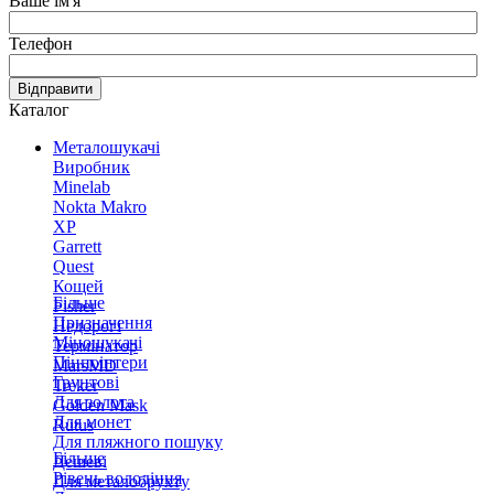
Ваше ім'я
Телефон
Відправити
Каталог
Металошукачі
Виробник
Minelab
Nokta Makro
XP
Garrett
Quest
Кощей
Більше
Fisher
Призначення
Недорогі
Міношукачі
Термінатор
Пінпоінтери
MarsMD
Грунтові
Treker
Для золота
Golden Mask
Для монет
Rutus
Для пляжного пошуку
Більше
Дешеві
Рівень володіння
Для металобрухту