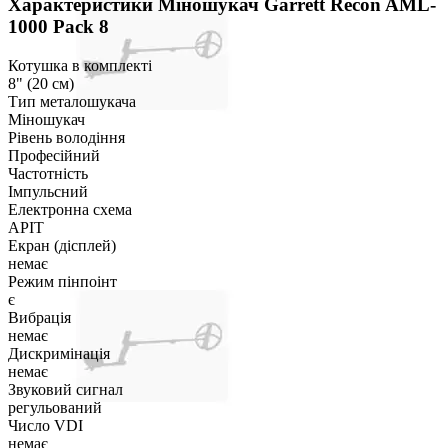
Характеристики
Міношукач Garrett Recon AML-
1000 Pack 8
Котушка в комплекті
8" (20 см)
Тип металошукача
Міношукач
Рівень володіння
Професійний
Частотність
Імпульсний
Електронна схема
APIT
Екран (дісплей)
немає
Режим пінпоінт
є
Вибрація
немає
Дискримінація
немає
Звуковий сигнал
регульований
Число VDI
немає