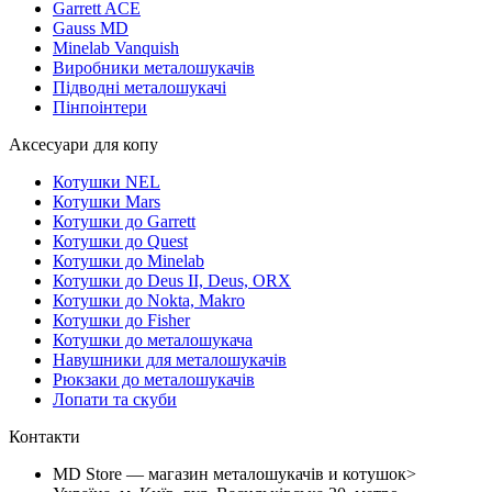
Garrett ACE
Gauss MD
Minelab Vanquish
Виробники металошукачів
Підводні металошукачі
Пінпоінтери
Аксесуари для копу
Котушки NEL
Котушки Mars
Котушки до Garrett
Котушки до Quest
Котушки до Minelab
Котушки до Deus II, Deus, ORX
Котушки до Nokta, Makro
Котушки до Fisher
Котушки до металошукача
Навушники для металошукачів
Рюкзаки до металошукачів
Лопати та скуби
Контакти
MD Store — магазин металошукачів и котушок>