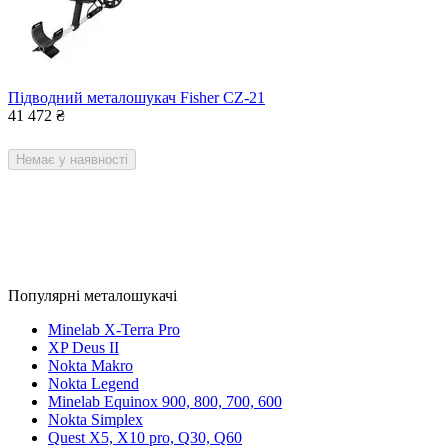
Підводний металошукач Fisher CZ-21
41 472
₴
Немає у наявності
Популярні металошукачі
Minelab X-Terra Pro
XP Deus II
Nokta Makro
Nokta Legend
Minelab Equinox 900, 800, 700, 600
Nokta Simplex
Quest X5, X10 pro, Q30, Q60