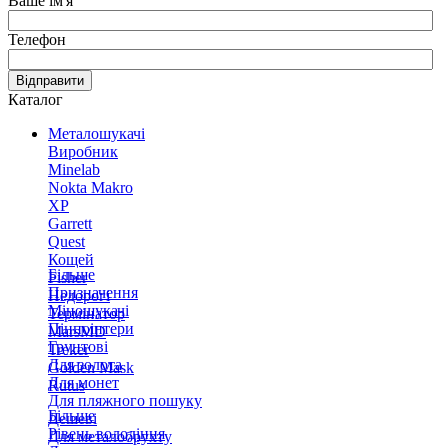
Ваше ім'я
Телефон
Відправити
Каталог
Металошукачі
Виробник
Minelab
Nokta Makro
XP
Garrett
Quest
Кощей
Більше
Fisher
Призначення
Недорогі
Міношукачі
Термінатор
Пінпоінтери
MarsMD
Грунтові
Treker
Для золота
Golden Mask
Для монет
Rutus
Для пляжного пошуку
Більше
Дешеві
Рівень володіння
Для металобрухту