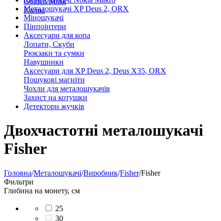
Golden Mask
Металошукачі XP Deus 2, ORX
Karma
Міношукачі
Пінпоінтери
Аксесуари для копа
Лопати, Скуби
Рюкзаки та сумки
Навушники
Аксесуари для XP Deus 2, Deus X35, ORX
Пошукові магніти
Чохли для металошукачів
Захист на котушки
Детектори жучків
Двохчастотні металошукачі
Fisher
Головна
/
Металошукачі
/
Виробник
/
Fisher
/
Fisher
Фильтри
Глибина на монету, см
25
30