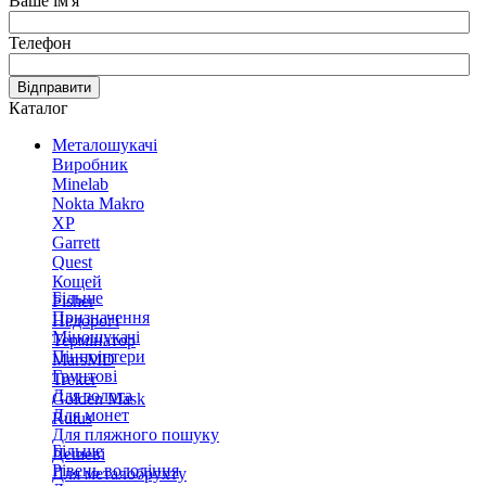
Ваше ім'я
Телефон
Відправити
Каталог
Металошукачі
Виробник
Minelab
Nokta Makro
XP
Garrett
Quest
Кощей
Більше
Fisher
Призначення
Недорогі
Міношукачі
Термінатор
Пінпоінтери
MarsMD
Грунтові
Treker
Для золота
Golden Mask
Для монет
Rutus
Для пляжного пошуку
Більше
Дешеві
Рівень володіння
Для металобрухту