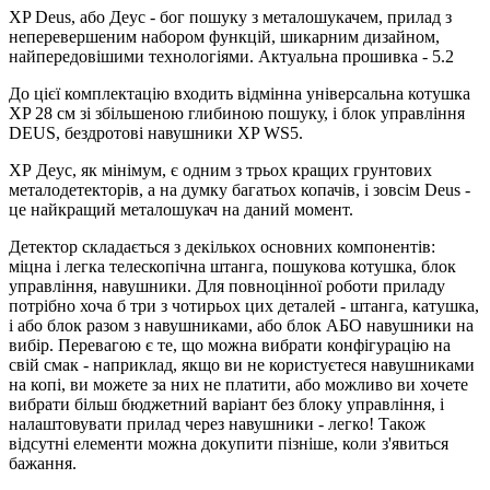
XP Deus, або Деус - бог пошуку з металошукачем, прилад з
неперевершеним набором функцій, шикарним дизайном,
найпередовішими технологіями. Актуальна прошивка - 5.2
До цієї комплектацію входить відмінна універсальна котушка
XP 28 см зі збільшеною глибиною пошуку, і блок управління
DEUS, бездротові навушники XP WS5.
ХР Деус, як мінімум, є одним з трьох кращих грунтових
металодетекторів, а на думку багатьох копачів, і зовсім Deus -
це найкращий металошукач на даний момент.
Детектор складається з декількох основних компонентів:
міцна і легка телескопічна штанга, пошукова котушка, блок
управління, навушники. Для повноцінної роботи приладу
потрібно хоча б три з чотирьох цих деталей - штанга, катушка,
і або блок разом з навушниками, або блок АБО навушники на
вибір. Перевагою є те, що можна вибрати конфігурацію на
свій смак - наприклад, якщо ви не користуєтеся навушниками
на копі, ви можете за них не платити, або можливо ви хочете
вибрати більш бюджетний варіант без блоку управління, і
налаштовувати прилад через навушники - легко! Також
відсутні елементи можна докупити пізніше, коли з'явиться
бажання.