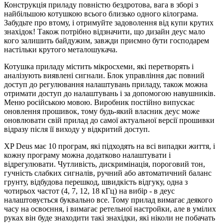
Конструкція приладу повністю бездротова, вага в зборі з
найбільшою котушкою всього близько одного кілограма.
Забудьте про втому, і отримуйте задоволення від купи крутих
знахідок! Також потрібно відзначити, що дизайн деус мало
кого залишить байдужим, завжди приємно бути господарем
настільки крутого металошукача.
Котушка приладу містить мікросхеми, які перетворять і
аналізують виявлені сигнали. Блок управління дає повний
доступ до регулювання налаштувань приладу, також можна
отримати доступ до налаштувань і за допомогою навушників.
Меню російською мовою. Виробник постійно випускає
оновлення прошивок, тому будь-який власник деус може
оновлювати свій прилад до самої актуальної версії прошивки
відразу після її виходу у відкритий доступ.
XP Deus має 10 програм, які підходять на всі випадки життя, і
кожну програму можна додатково налаштувати і
відрегулювати. Чутливість, дискримінація, пороговий тон,
гучність слабких сигналів, ручний або автоматичний баланс
грунту, відбудова перешкод, швидкість відгуку, одна з
чотирьох частот (4, 7, 12, 18 кГц) на вибір - в деус
налаштовується буквально все. Тому прилад вимагає деякого
часу на освоєння, і вимагає ретельної настройки, але в умілих
руках він буде знаходити такі знахідки, які ніколи не побачать