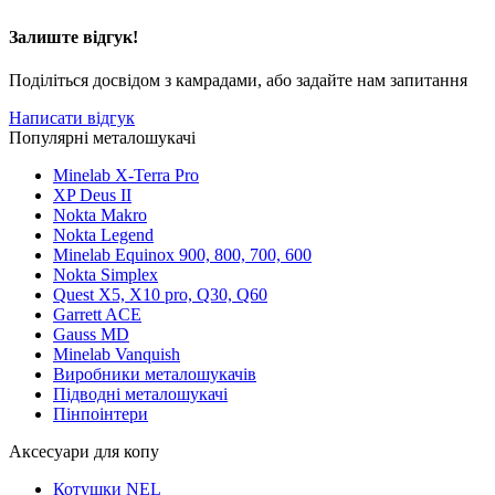
Залиште відгук!
Поділіться досвідом з камрадами, або задайте нам запитання
Написати відгук
Популярні металошукачі
Minelab X-Terra Pro
XP Deus II
Nokta Makro
Nokta Legend
Minelab Equinox 900, 800, 700, 600
Nokta Simplex
Quest X5, X10 pro, Q30, Q60
Garrett ACE
Gauss MD
Minelab Vanquish
Виробники металошукачів
Підводні металошукачі
Пінпоінтери
Аксесуари для копу
Котушки NEL