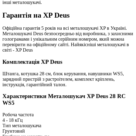
інші металошукачі.
Гарантія на XP Deus
Офіційна гарантія 5 років на всі металошукачі XP в Україні.
Металошукачі Deus безпосередньо від виробника, з захисними
голограмами і унікальним серійним номером, який можна
перевірити на офіційному сайті. Найякісніші металошукачі в
світі - XP Deus
Комплектація XP Deus
Штанга, котушка 28 см, блок керування, навушники WS5,
зарядний пристрій з растроітелем, комплект кріплень,
інструкція, гарантійний талон.
Характеристики
Металошукач XP Deus 28 RC
WS5
Робоча частота
4 - 18 кГц
Тип металошукача
Грунтовий