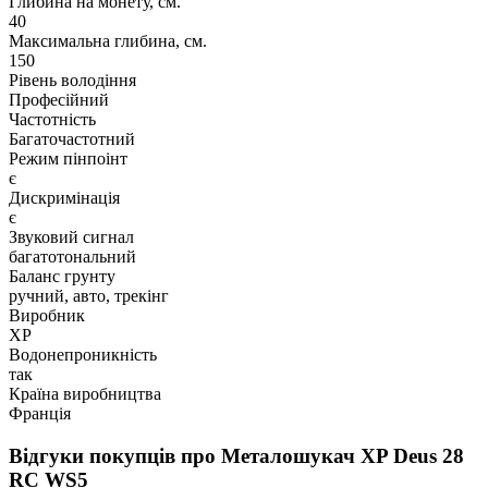
Глибина на монету, см.
40
Максимальна глибина, см.
150
Рівень володіння
Професійний
Частотність
Багаточастотний
Режим пінпоінт
є
Дискримінація
є
Звуковий сигнал
багатотональний
Баланс грунту
ручний, авто, трекінг
Виробник
XP
Водонепроникність
так
Країна виробництва
Франція
Відгуки покупців про
Металошукач XP Deus 28
RC WS5