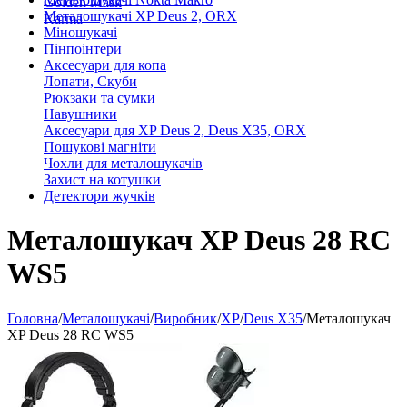
Golden Mask
Металошукачі XP Deus 2, ORX
Karma
Міношукачі
Пінпоінтери
Аксесуари для копа
Лопати, Скуби
Рюкзаки та сумки
Навушники
Аксесуари для XP Deus 2, Deus X35, ORX
Пошукові магніти
Чохли для металошукачів
Захист на котушки
Детектори жучків
Металошукач XP Deus 28 RC
WS5
Головна
/
Металошукачі
/
Виробник
/
XP
/
Deus X35
/
Металошукач
XP Deus 28 RC WS5