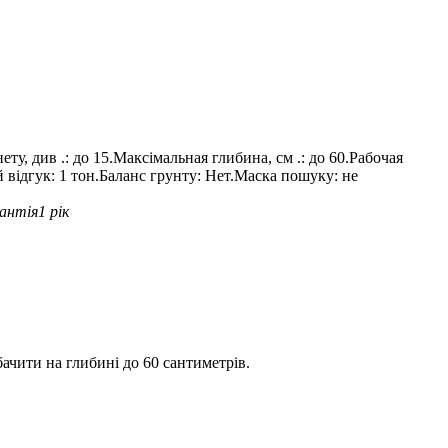
у, див .: до 15.Максімальная глибина, см .: до 60.Рабочая
ой відгук: 1 тон.Баланс грунту: Нет.Маска пошуку: не
антія
1 рік
ачити на глибині до 60 сантиметрів.