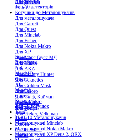
Професійні
Для дитини
Топ-10 детекторів
Ручні
Котушки до Металошукачів
Для металошукача
Для Garrett
Для Quest
Для Minelab
Для Fisher
Для Nokta Makro
Для XP
Більше
Для Марс Ґаусс МД
Виробник
Для Makro
Nel
Для АКА
MarsMD
Для Bounty Hunter
Quest
Для Teknetics
XP
Для Golden Mask
Minelab
Для Tesoro
Garrett
Для Скіф, Кайман
Більше
Nokta Makro
Для White's
Топ-15 котушок
Coiltek
Для Кощей
Акції
Treker
Для Treker, Velleman
ТОП-10 Металошукачів
Fisher
Металошукачі Minelab
Detech
Металошукачі Nokta Makro
Golden Mask
Металошукачі XP Deus 2, ORX
Karma
Міношукачі