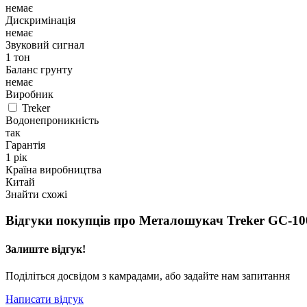
немає
Дискримінація
немає
Звуковий сигнал
1 тон
Баланс грунту
немає
Виробник
Treker
Водонепроникність
так
Гарантія
1 рік
Країна виробництва
Китай
Знайти схожі
Відгуки покупців про
Металошукач Treker GC-10
Залиште відгук!
Поділіться досвідом з камрадами, або задайте нам запитання
Написати відгук