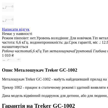
Написати відгук
Немає у наявності
Режим пінпоінт: нет.Уровень володіння: Для новічков.Тіп метало
частота: 6,6 кГц. водонепроникність: да.Срок гарантії, міс .: 1
налаштовується
Робоча частота
6,6 кГц
Тип металошукача
Грунтовий
Глибина 
1 010
₴
Опис
Металошукач Treker GC-1002
Металошукач Treker GC-1002 - мабуть найдешевший прилад на 
Трекер 1002 - працює в статичному режимі і здатний виявляти м
Дана модель відмінний подарунок для дитини, або для людини, 
Гарантія на Treker GC-1002