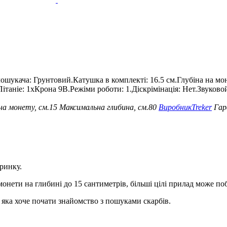
шукача: Грунтовий.Катушка в комплекті: 16.5 см.Глубіна на монет
2.Пітаніе: 1хКрона 9В.Режіми роботи: 1.Діскрімінація: Нет.Звуков
на монету, см.
15
Максимальна глибина, см.
80
Виробник
Treker
Гар
ринку.
онети на глибині до 15 сантиметрів, більші цілі прилад може поб
яка хоче почати знайомство з пошуками скарбів.