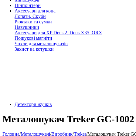
Пінпоінтери
Аксесуари для копа
Лопати, Скуби
Рюкзаки та сумки
Навушники
Аксесуари для XP Deus 2, Deus X35, ORX
Пошукові магніти
Чохли для металошукачів
Захист на котушки
Детектори жучків
Металошукач Treker GC-1002
Головна
/
Металошукачі
/
Виробник
/
Treker
/
Металошукач Treker G