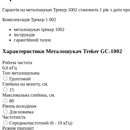
Гарантія на металошукач Трекер 1002 становить 1 рік з дати п
Комплектація Трекер 1 002
металошукач трекер 1002
інструкція
гарантійний талон
Характеристики
Металошукач Treker GC-1002
Робоча частота
6,6 кГц
Тип металошукача
Грунтовий
Глибина на монету, см.
15
Максимальна глибина, см.
80
Рівень володіння
Для новачка
Частотність
Середньочастотний (6 - 10 кГц)
Режим пінпоінт