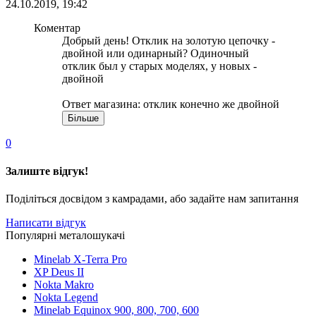
24.10.2019, 19:42
Коментар
Добрый день! Отклик на золотую цепочку -
двойной или одинарный? Одиночный
отклик был у старых моделях, у новых -
двойной
Ответ магазина: отклик конечно же двойной
Більше
0
Залиште відгук!
Поділіться досвідом з камрадами, або задайте нам запитання
Написати відгук
Популярні металошукачі
Minelab X-Terra Pro
XP Deus II
Nokta Makro
Nokta Legend
Minelab Equinox 900, 800, 700, 600