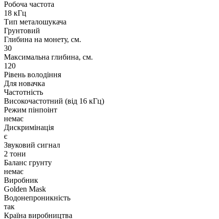
Робоча частота
18 кГц
Тип металошукача
Грунтовий
Глибина на монету, см.
30
Максимальна глибина, см.
120
Рівень володіння
Для новачка
Частотність
Високочастотний (від 16 кГц)
Режим пінпоінт
немає
Дискримінація
є
Звуковий сигнал
2 тони
Баланс грунту
немає
Виробник
Golden Mask
Водонепроникність
так
Країна виробництва