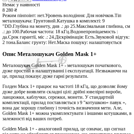
Немає у наявності
8 280
₴
Режим пінпоінт: нет.Уровень володіння: Для новічков.Тіп
металошукача: Грунтовий.Катушка в комплекті: 9
"DD.Глубіна на монету, див .: до 25.Максімальная глибина, см
.: до 100.Рабочая частота: 18 кГц.Водонепроніцаемость :
да.Срок гарантії, міс .: 24.Діскрімінація: Есть.Звуковой відгук:
2 тона.Баланс грунту: Нет.Маска пошуку: налаштовується
Опис
Металошукач Golden Mask 1+
Металошукач Golden Mask 1+ - металошукач початкового,
дуже простий в налаштуванні і експлуатації. Незважаючи на
це, прилад показує дуже гарні результати.
Голден Маск 1+ працює на частоті 18 кГц, що дозволяє йому
дуже добре виявляти складні цілі: дрібні ювелірні вироби,
ланцюжки, каблучки, сережки, монети. У стандартній
комплектації, прилад поставляється з 9 "котушкою« павук »,
вона дає хорошу глибину і точність визначення мети. Але,
Golden Mask 1+ можна укомплектувати і іншими котушками, в
залежності від ваших потреб.
Golden Mask 1+ - аналоговий прилад, це означає, що сигнал