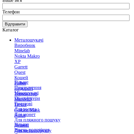
Ваше ім'я
Телефон
Відправити
Каталог
Металошукачі
Виробник
Minelab
Nokta Makro
XP
Garrett
Quest
Кощей
Більше
Fisher
Призначення
Недорогі
Міношукачі
Термінатор
Пінпоінтери
MarsMD
Грунтові
Treker
Для золота
Golden Mask
Для монет
Rutus
Для пляжного пошуку
Більше
Дешеві
Рівень володіння
Для металобрухту