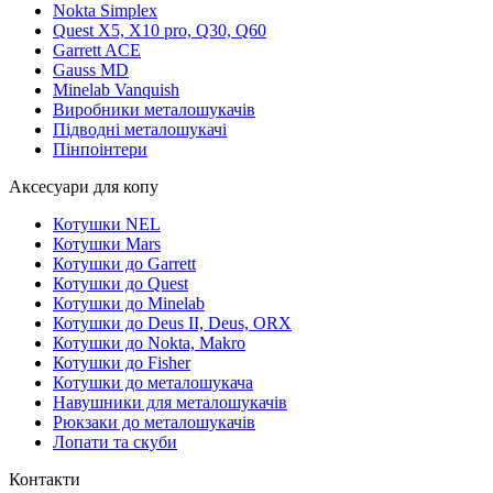
Nokta Simplex
Quest X5, X10 pro, Q30, Q60
Garrett ACE
Gauss MD
Minelab Vanquish
Виробники металошукачів
Підводні металошукачі
Пінпоінтери
Аксесуари для копу
Котушки NEL
Котушки Mars
Котушки до Garrett
Котушки до Quest
Котушки до Minelab
Котушки до Deus II, Deus, ORX
Котушки до Nokta, Makro
Котушки до Fisher
Котушки до металошукача
Навушники для металошукачів
Рюкзаки до металошукачів
Лопати та скуби
Контакти