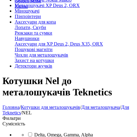
Golden Mask
Металошукачі XP Deus 2, ORX
Karma
Міношукачі
Пінпоінтери
Аксесуари для копа
Лопати, Скуби
Рюкзаки та сумки
Навушники
Аксесуари для XP Deus 2, Deus X35, ORX
Пошукові магніти
Чохли для металошукачів
Захист на котушки
Детектори жучків
Котушки Nel до
металошукачів Teknetics
Головна
/
Котушки для металошукачів
/
Для металошукача
/
Для
Teknetics
/
NEL
Фильтри
Сумісність
Delta, Omega, Gamma, Alpha