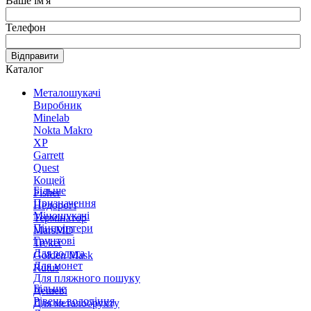
Ваше ім'я
Телефон
Відправити
Каталог
Металошукачі
Виробник
Minelab
Nokta Makro
XP
Garrett
Quest
Кощей
Більше
Fisher
Призначення
Недорогі
Міношукачі
Термінатор
Пінпоінтери
MarsMD
Грунтові
Treker
Для золота
Golden Mask
Для монет
Rutus
Для пляжного пошуку
Більше
Дешеві
Рівень володіння
Для металобрухту