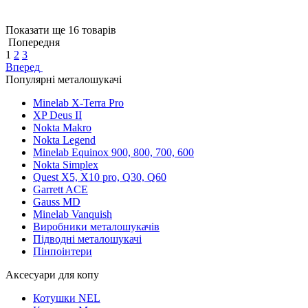
Показати ще 16 товарів
Попередня
1
2
3
Вперед
Популярні металошукачі
Minelab X-Terra Pro
XP Deus II
Nokta Makro
Nokta Legend
Minelab Equinox 900, 800, 700, 600
Nokta Simplex
Quest X5, X10 pro, Q30, Q60
Garrett ACE
Gauss MD
Minelab Vanquish
Виробники металошукачів
Підводні металошукачі
Пінпоінтери
Аксесуари для копу
Котушки NEL