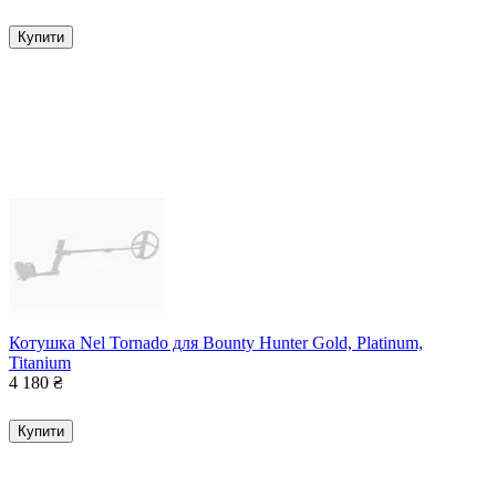
Купити
Котушка Nel Tornado для Bounty Hunter Gold, Platinum,
Titanium
4 180
₴
Купити