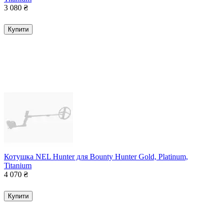
3 080
₴
Купити
Котушка NEL Hunter для Bounty Hunter Gold, Platinum,
Titanium
4 070
₴
Купити