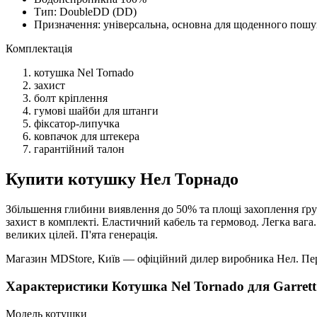
Тип: DoubleDD (DD)
Призначення: універсальна, основна для щоденного пошук
Комплектація
котушка Nel Tornado
захист
болт кріплення
гумові шайби для штанги
фіксатор-липучка
ковпачок для штекера
гарантійний талон
Купити котушку Нел Торнадо
Збільшення глибини виявлення до 50% та площі захоплення ґрун
захист в комплекті. Еластичний кабель та гермовод. Легка вага.
великих цілей. П'ята генерація.
Магазин MDStore, Київ — офіційний дилер виробника Нел. Пере
Характеристики
Котушка Nel Tornado для Garrett
Модель котушки