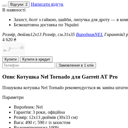
Написати відгук
Відгуки: 2
В наявності
Захист, болт з гайкою, шайби, липучка для дроту — в ком
Безкоштовна доставка по Україні
Розмір, дюйми
12x13
Розмір, см.
31x35
Виробник
NEL
Гарантія
3 
4 620
₴
Купити
Купити в кредит
Замовлення в 1 клік
Опис
Котушка Nel Tornado для Garrett AT Pro
Пошукова котушка Nel Tornado рекомендується як заміна штатн
Параметри
Виробник: Nel
Гарантія: 3 роки, офіційна
Розмір: 12х13 дюймів (30х33 см)
Вага: 490 г; 590 г із захистом
Водонепроникна 100%