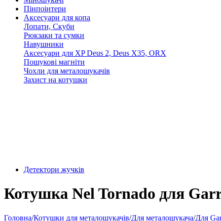
Пінпоінтери
Аксесуари для копа
Лопати, Скуби
Рюкзаки та сумки
Навушники
Аксесуари для XP Deus 2, Deus X35, ORX
Пошукові магніти
Чохли для металошукачів
Захист на котушки
Детектори жучків
Котушка Nel Tornado для Garr
Головна
/
Котушки для металошукачів
/
Для металошукача
/
Для Gar