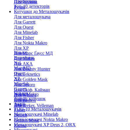
Професійні
Для дитини
Топ-10 детекторів
Ручні
Котушки до Металошукачів
Для металошукача
Для Garrett
Для Quest
Для Minelab
Для Fisher
Для Nokta Makro
Для XP
Більше
Для Марс Ґаусс МД
Виробник
Для Makro
Nel
Для АКА
MarsMD
Для Bounty Hunter
Quest
Для Teknetics
XP
Для Golden Mask
Minelab
Для Tesoro
Garrett
Для Скіф, Кайман
Більше
Nokta Makro
Для White's
Топ-15 котушок
Coiltek
Для Кощей
Акції
Treker
Для Treker, Velleman
ТОП-10 Металошукачів
Fisher
Металошукачі Minelab
Detech
Металошукачі Nokta Makro
Golden Mask
Металошукачі XP Deus 2, ORX
Karma
Міношукачі