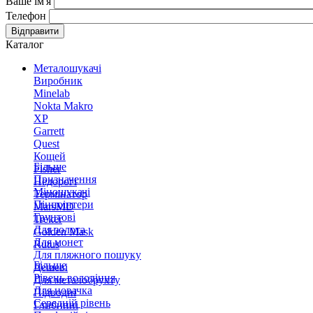
Ваше ім'я
Телефон
Відправити
Каталог
Металошукачі
Виробник
Minelab
Nokta Makro
XP
Garrett
Quest
Кощей
Більше
Fisher
Призначення
Недорогі
Міношукачі
Термінатор
Пінпоінтери
MarsMD
Грунтові
Treker
Для золота
Golden Mask
Для монет
Rutus
Для пляжного пошуку
Більше
Дешеві
Рівень володіння
Для металобрухту
Для новачка
Підводні
Середній рівень
Глибинні