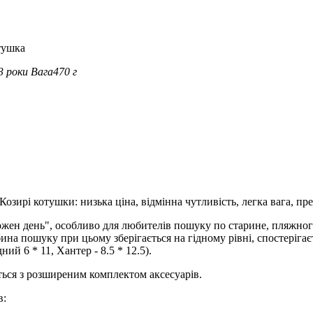
тушка
3 роки
Вага
470 г
Козирі котушки: низька ціна, відмінна чутливість, легка вага, п
ожен день", особливо для любителів пошуку по старине, пляжног
бина пошуку при цьому зберігається на гідному рівні, спостерігає
й 6 * 11, Хантер - 8.5 * 12.5).
ься з розширеним комплектом аксесуарів.
в: