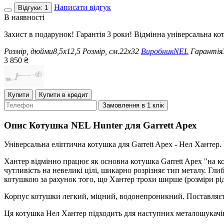
Написати відгук
Відгуки: 1
В наявності
Захист в подарунок! Гарантія 3 роки! Відмінна універсальна ко
Розмір, дюйми
8,5x12,5
Розмір, см.
22x32
Виробник
NEL
Гарантія
3 850
₴
Купити
Купити в кредит
Замовлення в 1 клік
Опис
Котушка NEL Hunter для Garrett Apex
Універсальна еліптична котушка для Garrett Apex - Нел Хантер. 
Хантер відмінно працює як основна котушка Garrett Apex "на к
чутливість на невеликі цілі, шикарно розрізняє тип металу. Гли
котушкою за рахунок того, що Хантер трохи ширше (розміри рідни
Корпус котушки легкий, міцний, водонепроникний. Поставляєт
Ця котушка Нел Хантер підходить для наступних металошукачі