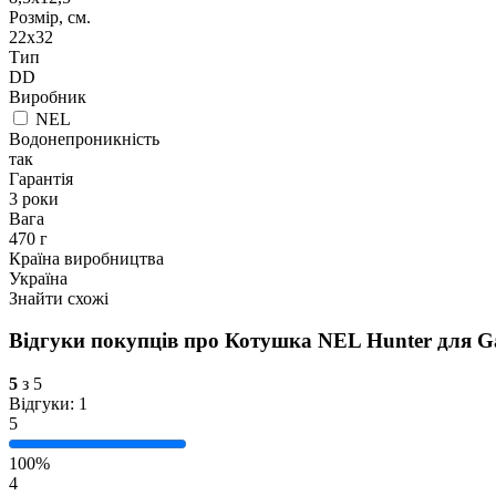
Розмір, см.
22x32
Тип
DD
Виробник
NEL
Водонепроникність
так
Гарантія
3 роки
Вага
470 г
Країна виробництва
Україна
Знайти схожі
Відгуки покупців про
Котушка NEL Hunter для Ga
5
з 5
Відгуки: 1
5
100%
4