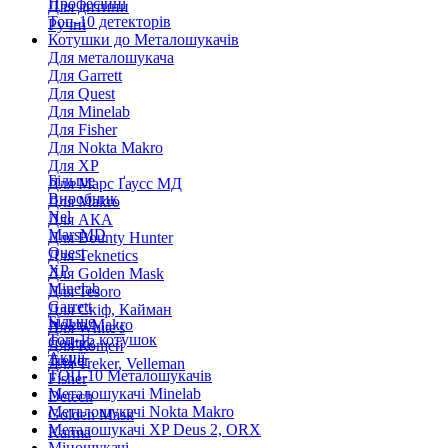
Професійні
Для дитини
Топ-10 детекторів
Ручні
Котушки до Металошукачів
Для металошукача
Для Garrett
Для Quest
Для Minelab
Для Fisher
Для Nokta Makro
Для XP
Більше
Для Марс Ґаусс МД
Виробник
Для Makro
Nel
Для АКА
MarsMD
Для Bounty Hunter
Quest
Для Teknetics
XP
Для Golden Mask
Minelab
Для Tesoro
Garrett
Для Скіф, Кайман
Більше
Nokta Makro
Для White's
Топ-15 котушок
Coiltek
Для Кощей
Акції
Treker
Для Treker, Velleman
ТОП-10 Металошукачів
Fisher
Металошукачі Minelab
Detech
Металошукачі Nokta Makro
Golden Mask
Металошукачі XP Deus 2, ORX
Karma
Міношукачі