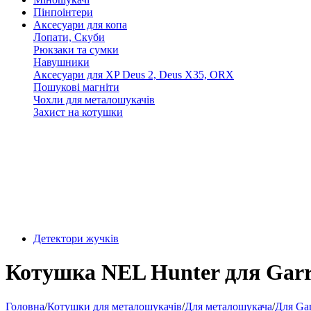
Пінпоінтери
Аксесуари для копа
Лопати, Скуби
Рюкзаки та сумки
Навушники
Аксесуари для XP Deus 2, Deus X35, ORX
Пошукові магніти
Чохли для металошукачів
Захист на котушки
Детектори жучків
Котушка NEL Hunter для Garr
Головна
/
Котушки для металошукачів
/
Для металошукача
/
Для Gar