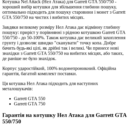
Котушка Nel Attack (Нел Атака) для Garrett GTA 550/750 -
хороший вибір котушки для збільшення глибини пошуку,
оптимально підходить для пошуку старовини і монет з Garrett
GTA 550/750 на чистих і вибитих місцях.
Завдяки великому розміру Нел Атака дає відмінну глибину
пошуку: приріст у порівнянні з рідною котушкою Garrett GTA
550/750 - до 50-100%. Також котушка дає великий захоплення
грунту і дозволяє швидко "сканувати" точку копа. Добре
бачить будь-які цілі, як дрібні так і великі. Чи принесе нові
знахідки з Garrett GTA 550/750 на вибитих місцях, або таких,
де раніше не було знахідок.
Корпус ударостійкий, 100% водонепроникний. Офіційна
гарантія, багатий комплект поставки.
Ця котушка Нел Атака підходить для наступних
металошукачів:
Garrett GTA 550
Garrett GTA 750
Гарантія на котушку Нел Атака для Garrett GTA
550/750