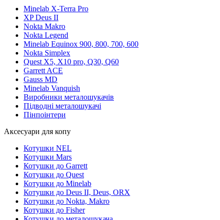
Minelab X-Terra Pro
XP Deus II
Nokta Makro
Nokta Legend
Minelab Equinox 900, 800, 700, 600
Nokta Simplex
Quest X5, X10 pro, Q30, Q60
Garrett ACE
Gauss MD
Minelab Vanquish
Виробники металошукачів
Підводні металошукачі
Пінпоінтери
Аксесуари для копу
Котушки NEL
Котушки Mars
Котушки до Garrett
Котушки до Quest
Котушки до Minelab
Котушки до Deus II, Deus, ORX
Котушки до Nokta, Makro
Котушки до Fisher
Котушки до металошукача