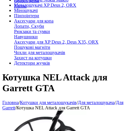
Golden Mask
Металошукачі XP Deus 2, ORX
Karma
Міношукачі
Пінпоінтери
Аксесуари для копа
Лопати, Скуби
Рюкзаки та сумки
Навушники
Аксесуари для XP Deus 2, Deus X35, ORX
Пошукові магніти
Чохли для металошукачів
Захист на котушки
Детектори жучків
Котушка NEL Attack для
Garrett GTA
Головна
/
Котушки для металошукачів
/
Для металошукача
/
Для
Garrett
/
Котушка NEL Attack для Garrett GTA