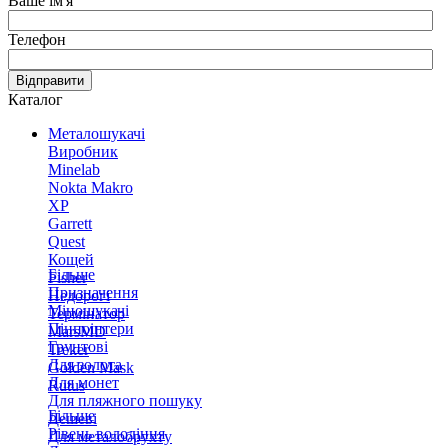
Ваше ім'я
Телефон
Відправити
Каталог
Металошукачі
Виробник
Minelab
Nokta Makro
XP
Garrett
Quest
Кощей
Більше
Fisher
Призначення
Недорогі
Міношукачі
Термінатор
Пінпоінтери
MarsMD
Грунтові
Treker
Для золота
Golden Mask
Для монет
Rutus
Для пляжного пошуку
Більше
Дешеві
Рівень володіння
Для металобрухту