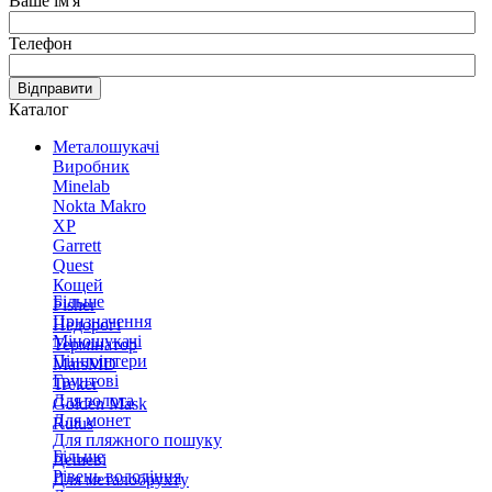
Ваше ім'я
Телефон
Відправити
Каталог
Металошукачі
Виробник
Minelab
Nokta Makro
XP
Garrett
Quest
Кощей
Більше
Fisher
Призначення
Недорогі
Міношукачі
Термінатор
Пінпоінтери
MarsMD
Грунтові
Treker
Для золота
Golden Mask
Для монет
Rutus
Для пляжного пошуку
Більше
Дешеві
Рівень володіння
Для металобрухту