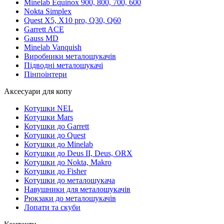
Minelab Equinox 900, 800, 700, 600
Nokta Simplex
Quest X5, X10 pro, Q30, Q60
Garrett ACE
Gauss MD
Minelab Vanquish
Виробники металошукачів
Підводні металошукачі
Пінпоінтери
Аксесуари для копу
Котушки NEL
Котушки Mars
Котушки до Garrett
Котушки до Quest
Котушки до Minelab
Котушки до Deus II, Deus, ORX
Котушки до Nokta, Makro
Котушки до Fisher
Котушки до металошукача
Навушники для металошукачів
Рюкзаки до металошукачів
Лопати та скуби