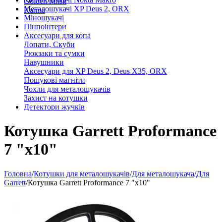
Golden Mask
Металошукачі XP Deus 2, ORX
Karma
Міношукачі
Пінпоінтери
Аксесуари для копа
Лопати, Скуби
Рюкзаки та сумки
Навушники
Аксесуари для XP Deus 2, Deus X35, ORX
Пошукові магніти
Чохли для металошукачів
Захист на котушки
Детектори жучків
Котушка Garrett Proformance
7 "x10"
Головна
/
Котушки для металошукачів
/
Для металошукача
/
Для
Garrett
/
Котушка Garrett Proformance 7 "x10"