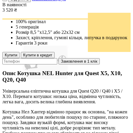
В наявності
3 520
₴
100% оригінал
5 генерація
Розмір 8,5 "х12,5" або 22х32 см
Захист, кріплення, гумові кільця, липучка в подарунок
Гарантія 3 роки
Купити
Купити в кредит
Замовлення в 1 клік
Опис
Котушка NEL Hunter для Quest Х5, Х10,
Q20, Q40
Універсальна еліптична котушка для Quest Q20 / Q40 і X5 /
X10. Переваги котушки: низька ціна, відмінна чутливість,
легка вага, досить велика глибина виявлення.
Котушка Нел Хантер відмінно працює як основна, "на кожен
день", особливо для любителів пошуку по старине, пляжного
пошуку. Завдяки вузькій формі, котушка має високу
чутливість на невеликі цілі, добре розрізняє тип металу.