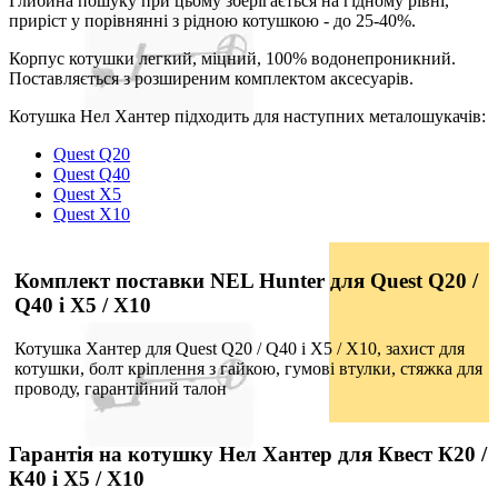
Глибина пошуку при цьому зберігається на гідному рівні,
приріст у порівнянні з рідною котушкою - до 25-40%.
Корпус котушки легкий, міцний, 100% водонепроникний.
Поставляється з розширеним комплектом аксесуарів.
Котушка Нел Хантер підходить для наступних металошукачів:
Quest Q20
Quest Q40
Quest X5
Quest X10
Комплект поставки NEL Hunter для Quest Q20 /
Q40 і X5 / X10
Котушка Хантер для Quest Q20 / Q40 і X5 / X10, захист для
котушки, болт кріплення з гайкою, гумові втулки, стяжка для
проводу, гарантійний талон
Гарантія на котушку Нел Хантер для Квест К20 /
К40 і X5 / X10