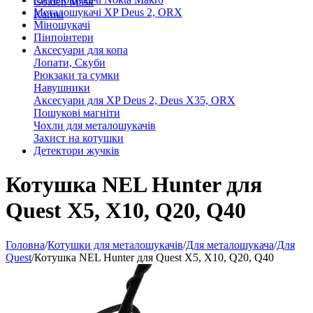
Golden Mask
Металошукачі XP Deus 2, ORX
Karma
Міношукачі
Пінпоінтери
Аксесуари для копа
Лопати, Скуби
Рюкзаки та сумки
Навушники
Аксесуари для XP Deus 2, Deus X35, ORX
Пошукові магніти
Чохли для металошукачів
Захист на котушки
Детектори жучків
Котушка NEL Hunter для
Quest Х5, Х10, Q20, Q40
Головна
/
Котушки для металошукачів
/
Для металошукача
/
Для
Quest
/
Котушка NEL Hunter для Quest Х5, Х10, Q20, Q40