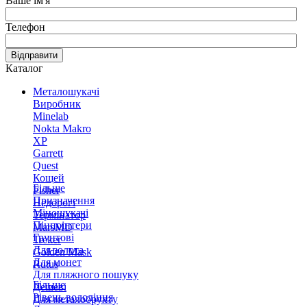
Ваше ім'я
Телефон
Відправити
Каталог
Металошукачі
Виробник
Minelab
Nokta Makro
XP
Garrett
Quest
Кощей
Більше
Fisher
Призначення
Недорогі
Міношукачі
Термінатор
Пінпоінтери
MarsMD
Грунтові
Treker
Для золота
Golden Mask
Для монет
Rutus
Для пляжного пошуку
Більше
Дешеві
Рівень володіння
Для металобрухту