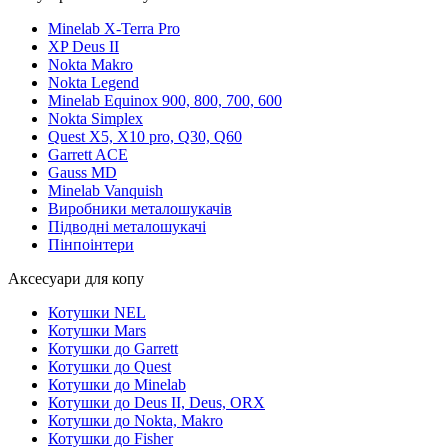
Minelab X-Terra Pro
XP Deus II
Nokta Makro
Nokta Legend
Minelab Equinox 900, 800, 700, 600
Nokta Simplex
Quest X5, X10 pro, Q30, Q60
Garrett ACE
Gauss MD
Minelab Vanquish
Виробники металошукачів
Підводні металошукачі
Пінпоінтери
Аксесуари для копу
Котушки NEL
Котушки Mars
Котушки до Garrett
Котушки до Quest
Котушки до Minelab
Котушки до Deus II, Deus, ORX
Котушки до Nokta, Makro
Котушки до Fisher