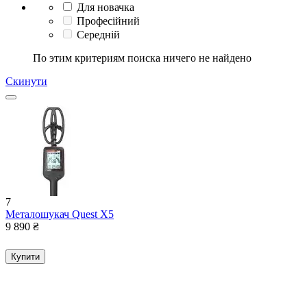
Для новачка
Професійний
Середній
По этим критериям поиска ничего не найдено
Скинути
7
Металошукач Quest X5
9 890
₴
Купити