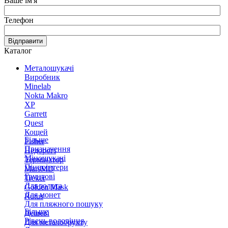
Ваше ім'я
Телефон
Відправити
Каталог
Металошукачі
Виробник
Minelab
Nokta Makro
XP
Garrett
Quest
Кощей
Більше
Fisher
Призначення
Недорогі
Міношукачі
Термінатор
Пінпоінтери
MarsMD
Грунтові
Treker
Для золота
Golden Mask
Для монет
Rutus
Для пляжного пошуку
Більше
Дешеві
Рівень володіння
Для металобрухту