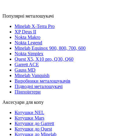
Популярні металошукачі
Minelab X-Terra Pro
XP Deus II
Nokta Makro
Nokta Legend
Minelab Equinox 900, 800, 700, 600
Nokta Simplex
Quest X5, X10 pro, Q30, Q60
Garrett ACE
Gauss MD
Minelab Vanquish
Виробники металошукачів
Підводні металошукачі
Пінпоінтери
Аксесуари для копу
Котушки NEL
Котушки Mars
Котушки до Garrett
Котушки до Quest
Котушки до Minelab