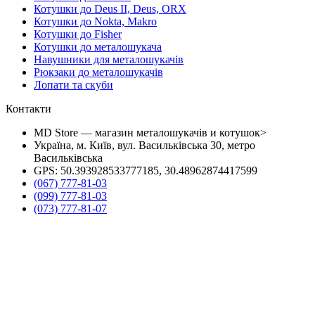
Котушки до Deus II, Deus, ORX
Котушки до Nokta, Makro
Котушки до Fisher
Котушки до металошукача
Навушники для металошукачів
Рюкзаки до металошукачів
Лопати та скуби
Контакти
MD Store — магазин металошукачів и котушок>
Україна, м. Київ, вул. Васильківська 30, метро
Васильківська
GPS: 50.393928533777185, 30.48962874417599
(067) 777-81-03
(099) 777-81-03
(073) 777-81-07