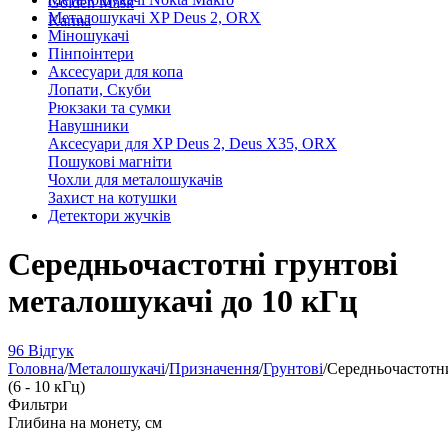
Golden Mask
Металошукачі XP Deus 2, ORX
Karma
Міношукачі
Пінпоінтери
Аксесуари для копа
Лопати, Скуби
Рюкзаки та сумки
Навушники
Аксесуари для XP Deus 2, Deus X35, ORX
Пошукові магніти
Чохли для металошукачів
Захист на котушки
Детектори жучків
Середньочастотні грунтові
металошукачі до 10 кГц
96 Відгук
Головна
/
Металошукачі
/
Призначення
/
Грунтові
/
Середньочастотн
(6 - 10 кГц)
Фильтри
Глибина на монету, см