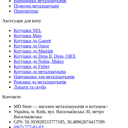
Виробники металошукачів
Підводні металошукачі
Пінпоінтери
Аксесуари для копу
Котушки NEL
Котушки Mars
Котушки до Garrett
Котушки до Quest
Котушки до Minelab
Котушки до Deus II, Deus, ORX
Котушки до Nokta, Makro
Котушки до Fisher
Котушки до металошукача
Навушники для металошукачів
Рюкзаки до металошукачів
Лопати та скуби
Контакти
MD Store — магазин металошукачів и котушок>
Україна, м. Київ, вул. Васильківська 30, метро
Васильківська
GPS: 50.393928533777185, 30.48962874417599
(067) 777-81-03