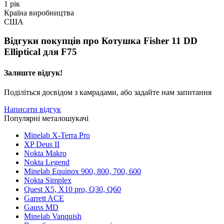
1 рік
Країна виробництва
США
Відгуки покупців про
Котушка Fisher 11 DD
Elliptical для F75
Залиште відгук!
Поділіться досвідом з камрадами, або задайте нам запитання
Написати відгук
Популярні металошукачі
Minelab X-Terra Pro
XP Deus II
Nokta Makro
Nokta Legend
Minelab Equinox 900, 800, 700, 600
Nokta Simplex
Quest X5, X10 pro, Q30, Q60
Garrett ACE
Gauss MD
Minelab Vanquish