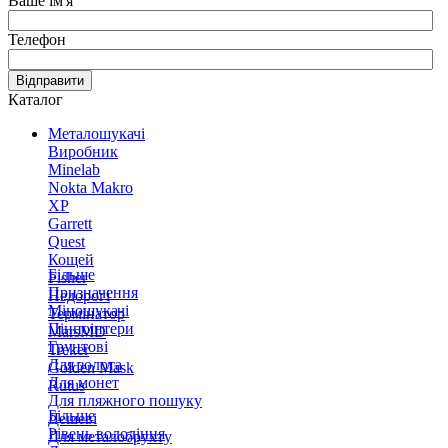
Ваше ім'я
Телефон
Відправити
Каталог
Металошукачі
Виробник
Minelab
Nokta Makro
XP
Garrett
Quest
Кощей
Більше
Fisher
Призначення
Недорогі
Міношукачі
Термінатор
Пінпоінтери
MarsMD
Грунтові
Treker
Для золота
Golden Mask
Для монет
Rutus
Для пляжного пошуку
Більше
Дешеві
Рівень володіння
Для металобрухту