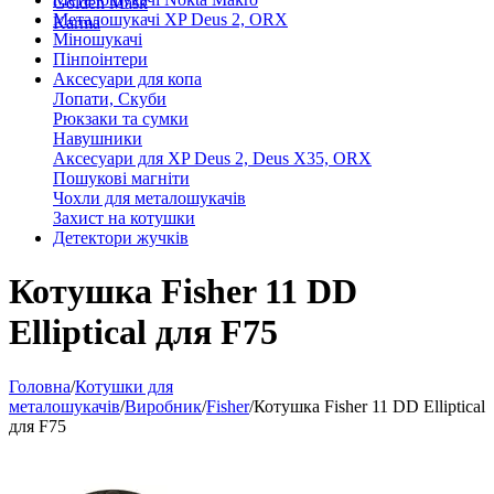
Golden Mask
Металошукачі XP Deus 2, ORX
Karma
Міношукачі
Пінпоінтери
Аксесуари для копа
Лопати, Скуби
Рюкзаки та сумки
Навушники
Аксесуари для XP Deus 2, Deus X35, ORX
Пошукові магніти
Чохли для металошукачів
Захист на котушки
Детектори жучків
Котушка Fisher 11 DD
Elliptical для F75
Головна
/
Котушки для
металошукачів
/
Виробник
/
Fisher
/
Котушка Fisher 11 DD Elliptical
для F75