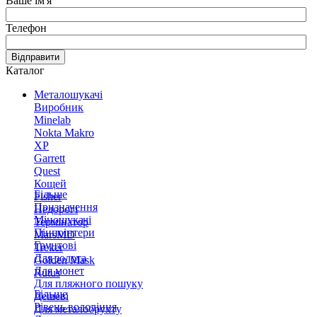
Ваше ім'я
Телефон
Відправити
Каталог
Металошукачі
Виробник
Minelab
Nokta Makro
XP
Garrett
Quest
Кощей
Більше
Fisher
Призначення
Недорогі
Міношукачі
Термінатор
Пінпоінтери
MarsMD
Грунтові
Treker
Для золота
Golden Mask
Для монет
Rutus
Для пляжного пошуку
Більше
Дешеві
Рівень володіння
Для металобрухту