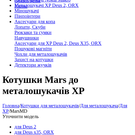
Golden Mask
Металошукачі XP Deus 2, ORX
Karma
Міношукачі
Пінпоінтери
Аксесуари для копа
Лопати, Скуби
Рюкзаки та сумки
Навушники
Аксесуари для XP Deus 2, Deus X35, ORX
Пошукові магніти
Чохли для металошукачів
Захист на котушки
Детектори жучків
Котушки Mars до
металошукачів XP
Головна
/
Котушки для металошукачів
/
Для металошукача
/
Для
XP
/
MarsMD
Уточнити модель
для Deus 2
для Deus x35, ORX