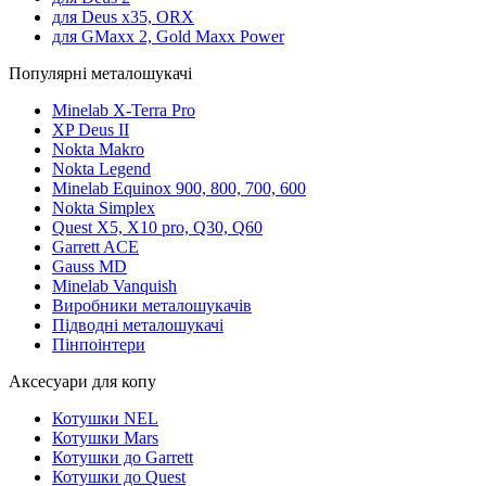
для Deus x35, ORX
для GMaxx 2, Gold Maxx Power
Популярні металошукачі
Minelab X-Terra Pro
XP Deus II
Nokta Makro
Nokta Legend
Minelab Equinox 900, 800, 700, 600
Nokta Simplex
Quest X5, X10 pro, Q30, Q60
Garrett ACE
Gauss MD
Minelab Vanquish
Виробники металошукачів
Підводні металошукачі
Пінпоінтери
Аксесуари для копу
Котушки NEL
Котушки Mars
Котушки до Garrett
Котушки до Quest