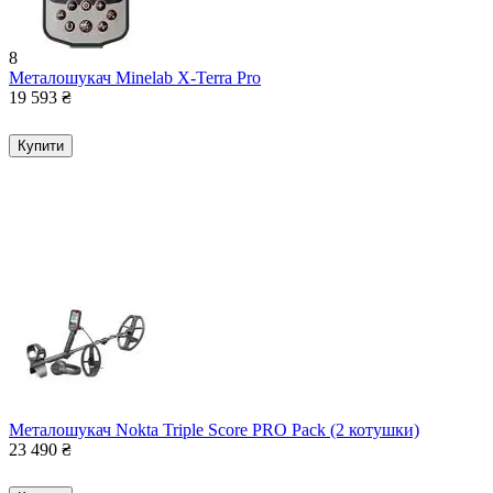
8
Металошукач Minelab X-Terra Pro
19 593
₴
Купити
Металошукач Nokta Triple Score PRO Pack (2 котушки)
23 490
₴