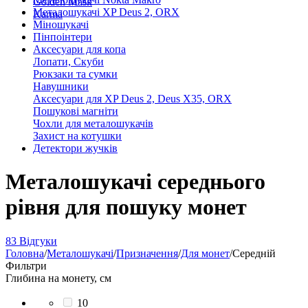
Golden Mask
Металошукачі XP Deus 2, ORX
Karma
Міношукачі
Пінпоінтери
Аксесуари для копа
Лопати, Скуби
Рюкзаки та сумки
Навушники
Аксесуари для XP Deus 2, Deus X35, ORX
Пошукові магніти
Чохли для металошукачів
Захист на котушки
Детектори жучків
Металошукачі середнього
рівня для пошуку монет
83 Відгуки
Головна
/
Металошукачі
/
Призначення
/
Для монет
/
Середній
Фильтри
Глибина на монету, см
10