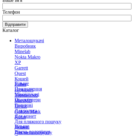
Ваше ім'я
Телефон
Відправити
Каталог
Металошукачі
Виробник
Minelab
Nokta Makro
XP
Garrett
Quest
Кощей
Більше
Fisher
Призначення
Недорогі
Міношукачі
Термінатор
Пінпоінтери
MarsMD
Грунтові
Treker
Для золота
Golden Mask
Для монет
Rutus
Для пляжного пошуку
Більше
Дешеві
Рівень володіння
Для металобрухту