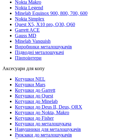
Nokta Makro
Nokta Legend
Minelab Equinox 900, 800, 700, 600
Nokta Simplex
Quest X5, X10 pro, Q30, Q60
Garrett ACE
Gauss MD
Minelab Vanquish
Виробники металошукачів
Підводні металошукачі
Пінпоінтери
Аксесуари для копу
Котушки NEL
Котушки Mars
Котушки до Garrett
Котушки до Quest
Котушки до Minelab
Котушки до Deus II, Deus, ORX
Котушки до Nokta, Makro
Котушки до Fisher
Котушки до металошукача
Навушники для металошукачів
Рюкзаки до металошукачів