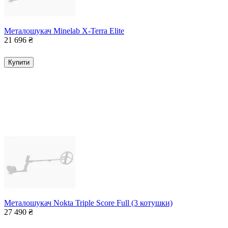
Металошукач Minelab X-Terra Elite
21 696
₴
Купити
Металошукач Nokta Triple Score Full (3 котушки)
27 490
₴