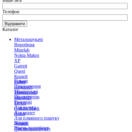
Ваше ім'я
Телефон
Відправити
Каталог
Металошукачі
Виробник
Minelab
Nokta Makro
XP
Garrett
Quest
Кощей
Більше
Fisher
Призначення
Недорогі
Міношукачі
Термінатор
Пінпоінтери
MarsMD
Грунтові
Treker
Для золота
Golden Mask
Для монет
Rutus
Для пляжного пошуку
Більше
Дешеві
Рівень володіння
Для металобрухту