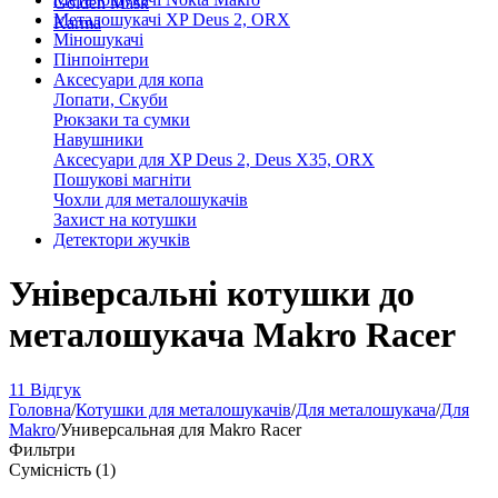
Golden Mask
Металошукачі XP Deus 2, ORX
Karma
Міношукачі
Пінпоінтери
Аксесуари для копа
Лопати, Скуби
Рюкзаки та сумки
Навушники
Аксесуари для XP Deus 2, Deus X35, ORX
Пошукові магніти
Чохли для металошукачів
Захист на котушки
Детектори жучків
Універсальні котушки до
металошукача Makro Racer
11 Відгук
Головна
/
Котушки для металошукачів
/
Для металошукача
/
Для
Makro
/
Универсальная для Makro Racer
Фильтри
Сумісність (1)