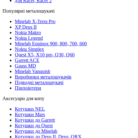
для Racer, Racer 2
Популярні металошукачі
Minelab X-Terra Pro
XP Deus II
Nokta Makro
Nokta Legend
Minelab Equinox 900, 800, 700, 600
Nokta Simplex
Quest X5, X10 pro, Q30, Q60
Garrett ACE
Gauss MD
Minelab Vanquish
Виробники металошукачів
Підводні металошукачі
Пінпоінтери
Аксесуари для копу
Котушки NEL
Котушки Mars
Котушки до Garrett
Котушки до Quest
Котушки до Minelab
Котушки до Deus II, Deus, ORX