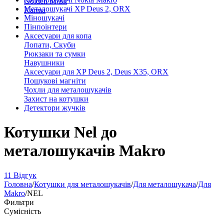
Golden Mask
Металошукачі XP Deus 2, ORX
Karma
Міношукачі
Пінпоінтери
Аксесуари для копа
Лопати, Скуби
Рюкзаки та сумки
Навушники
Аксесуари для XP Deus 2, Deus X35, ORX
Пошукові магніти
Чохли для металошукачів
Захист на котушки
Детектори жучків
Котушки Nel до
металошукачів Makro
11 Відгук
Головна
/
Котушки для металошукачів
/
Для металошукача
/
Для
Makro
/
NEL
Фильтри
Сумісність