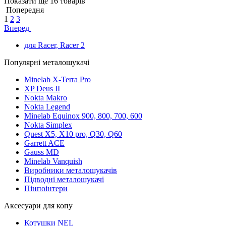
Показати ще 16 товарів
Попередня
1
2
3
Вперед
для Racer, Racer 2
Популярні металошукачі
Minelab X-Terra Pro
XP Deus II
Nokta Makro
Nokta Legend
Minelab Equinox 900, 800, 700, 600
Nokta Simplex
Quest X5, X10 pro, Q30, Q60
Garrett ACE
Gauss MD
Minelab Vanquish
Виробники металошукачів
Підводні металошукачі
Пінпоінтери
Аксесуари для копу
Котушки NEL