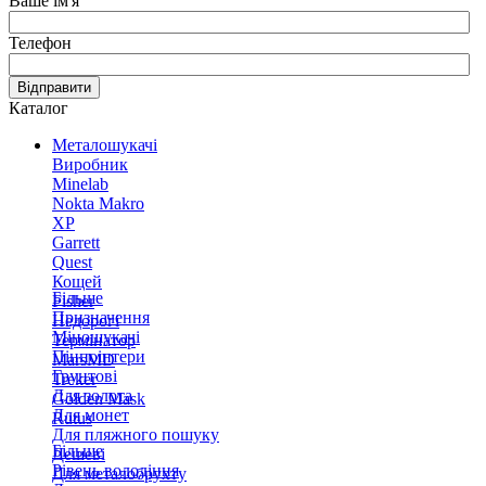
Ваше ім'я
Телефон
Відправити
Каталог
Металошукачі
Виробник
Minelab
Nokta Makro
XP
Garrett
Quest
Кощей
Більше
Fisher
Призначення
Недорогі
Міношукачі
Термінатор
Пінпоінтери
MarsMD
Грунтові
Treker
Для золота
Golden Mask
Для монет
Rutus
Для пляжного пошуку
Більше
Дешеві
Рівень володіння
Для металобрухту