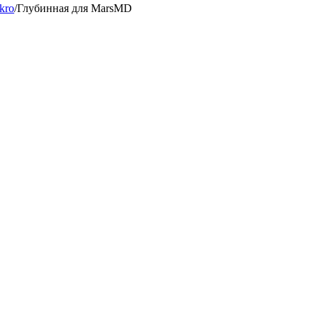
kro
/
Глубинная для MarsMD