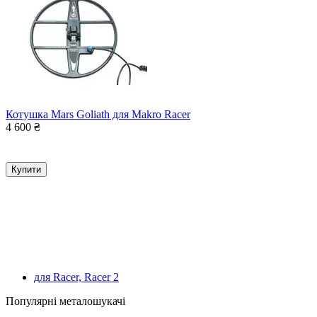
Котушка Mars Goliath для Makro Racer
4 600
₴
Купити
для Racer, Racer 2
Популярні металошукачі