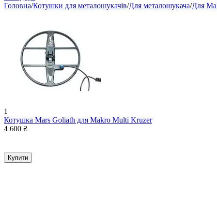
Головна
/
Котушки для металошукачів
/
Для металошукача
/
Для Ma
1
Котушка Mars Goliath для Makro Multi Kruzer
4 600
₴
Купити