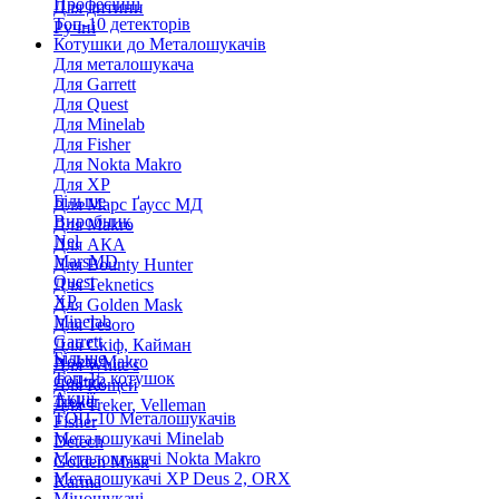
Професійні
Для дитини
Топ-10 детекторів
Ручні
Котушки до Металошукачів
Для металошукача
Для Garrett
Для Quest
Для Minelab
Для Fisher
Для Nokta Makro
Для XP
Більше
Для Марс Ґаусс МД
Виробник
Для Makro
Nel
Для АКА
MarsMD
Для Bounty Hunter
Quest
Для Teknetics
XP
Для Golden Mask
Minelab
Для Tesoro
Garrett
Для Скіф, Кайман
Більше
Nokta Makro
Для White's
Топ-15 котушок
Coiltek
Для Кощей
Акції
Treker
Для Treker, Velleman
ТОП-10 Металошукачів
Fisher
Металошукачі Minelab
Detech
Металошукачі Nokta Makro
Golden Mask
Металошукачі XP Deus 2, ORX
Karma
Міношукачі