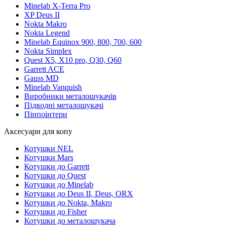
Minelab X-Terra Pro
XP Deus II
Nokta Makro
Nokta Legend
Minelab Equinox 900, 800, 700, 600
Nokta Simplex
Quest X5, X10 pro, Q30, Q60
Garrett ACE
Gauss MD
Minelab Vanquish
Виробники металошукачів
Підводні металошукачі
Пінпоінтери
Аксесуари для копу
Котушки NEL
Котушки Mars
Котушки до Garrett
Котушки до Quest
Котушки до Minelab
Котушки до Deus II, Deus, ORX
Котушки до Nokta, Makro
Котушки до Fisher
Котушки до металошукача