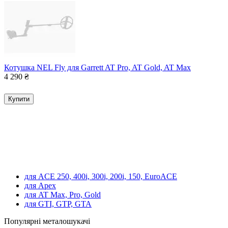
Котушка NEL Fly для Garrett AT Pro, AT Gold, AT Max
4 290
₴
Купити
для ACE 250, 400i, 300i, 200i, 150, EuroACE
для Apex
для AT Max, Pro, Gold
для GTI, GTP, GTA
Популярні металошукачі