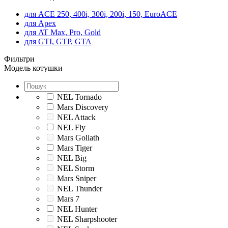
для ACE 250, 400i, 300i, 200i, 150, EuroACE
для Apex
для AT Max, Pro, Gold
для GTI, GTP, GTA
Фильтри
Модель котушки
NEL Tornado
Mars Discovery
NEL Attack
NEL Fly
Mars Goliath
Mars Tiger
NEL Big
NEL Storm
Mars Sniper
NEL Thunder
Mars 7
NEL Hunter
NEL Sharpshooter