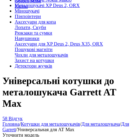
Golden Mask
Металошукачі XP Deus 2, ORX
Karma
Міношукачі
Пінпоінтери
Аксесуари для копа
Лопати, Скуби
Рюкзаки та сумки
Навушники
Аксесуари для XP Deus 2, Deus X35, ORX
Пошукові магніти
Чохли для металошукачів
Захист на котушки
Детектори жучків
Універсальні котушки до
металошукача Garrett AT
Max
58 Відгук
Головна
/
Котушки для металошукачів
/
Для металошукача
/
Для
Garrett
/
Универсальная для AT Max
Уточнити модель