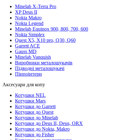
Minelab X-Terra Pro
XP Deus II
Nokta Makro
Nokta Legend
Minelab Equinox 900, 800, 700, 600
Nokta Simplex
Quest X5, X10 pro, Q30, Q60
Garrett ACE
Gauss MD
Minelab Vanquish
Виробники металошукачів
Підводні металошукачі
Пінпоінтери
Аксесуари для копу
Котушки NEL
Котушки Mars
Котушки до Garrett
Котушки до Quest
Котушки до Minelab
Котушки до Deus II, Deus, ORX
Котушки до Nokta, Makro
Котушки до Fisher