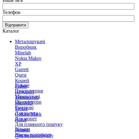
Ваше ім'я
Телефон
Відправити
Каталог
Металошукачі
Виробник
Minelab
Nokta Makro
XP
Garrett
Quest
Кощей
Більше
Fisher
Призначення
Недорогі
Міношукачі
Термінатор
Пінпоінтери
MarsMD
Грунтові
Treker
Для золота
Golden Mask
Для монет
Rutus
Для пляжного пошуку
Більше
Дешеві
Рівень володіння
Для металобрухту