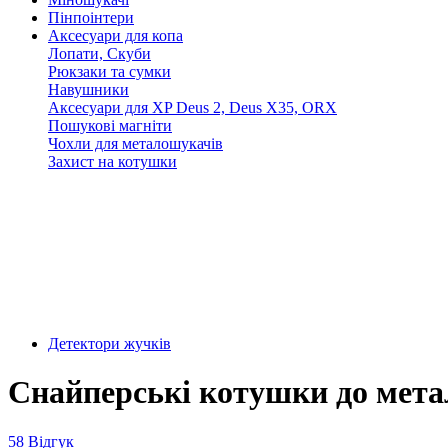
Пінпоінтери
Аксесуари для копа
Лопати, Скуби
Рюкзаки та сумки
Навушники
Аксесуари для XP Deus 2, Deus X35, ORX
Пошукові магніти
Чохли для металошукачів
Захист на котушки
Детектори жучків
Снайперські котушки до мета
58 Відгук