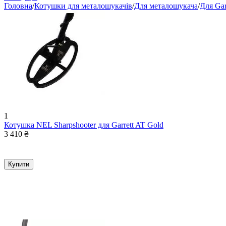
Головна
/
Котушки для металошукачів
/
Для металошукача
/
Для Gar
1
Котушка NEL Sharpshooter для Garrett AT Gold
3 410
₴
Купити