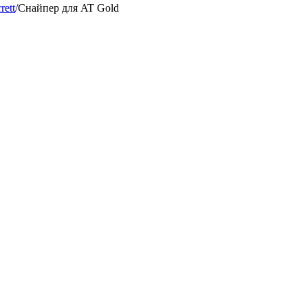
rett
/
Снайпер для AT Gold