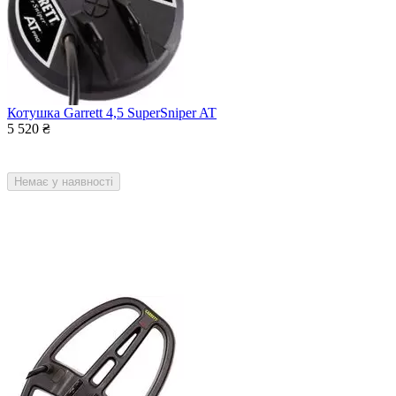
Котушка Garrett 4,5 SuperSniper AT
5 520
₴
Немає у наявності