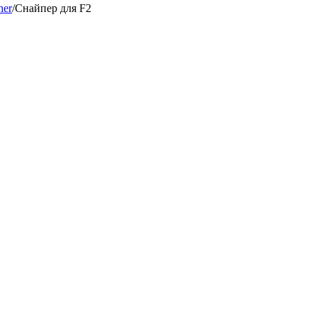
her
/
Снайпер для F2