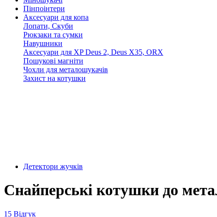
Пінпоінтери
Аксесуари для копа
Лопати, Скуби
Рюкзаки та сумки
Навушники
Аксесуари для XP Deus 2, Deus X35, ORX
Пошукові магніти
Чохли для металошукачів
Захист на котушки
Детектори жучків
Снайперські котушки до мета
15 Відгук