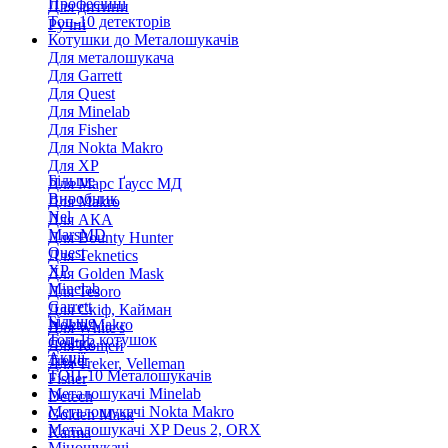
Професійні
Для дитини
Топ-10 детекторів
Ручні
Котушки до Металошукачів
Для металошукача
Для Garrett
Для Quest
Для Minelab
Для Fisher
Для Nokta Makro
Для XP
Більше
Для Марс Ґаусс МД
Виробник
Для Makro
Nel
Для АКА
MarsMD
Для Bounty Hunter
Quest
Для Teknetics
XP
Для Golden Mask
Minelab
Для Tesoro
Garrett
Для Скіф, Кайман
Більше
Nokta Makro
Для White's
Топ-15 котушок
Coiltek
Для Кощей
Акції
Treker
Для Treker, Velleman
ТОП-10 Металошукачів
Fisher
Металошукачі Minelab
Detech
Металошукачі Nokta Makro
Golden Mask
Металошукачі XP Deus 2, ORX
Karma
Міношукачі