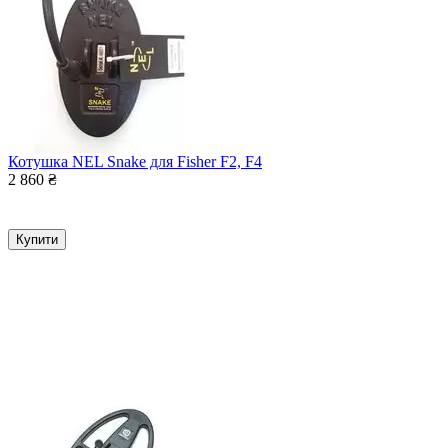
Котушка NEL Snake для Fisher F2, F4
2 860
₴
Купити