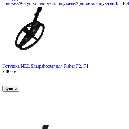
Головна
/
Котушки для металошукачів
/
Для металошукача
/
Для Fis
Котушка NEL Sharpshooter для Fisher F2, F4
2 860
₴
Купити