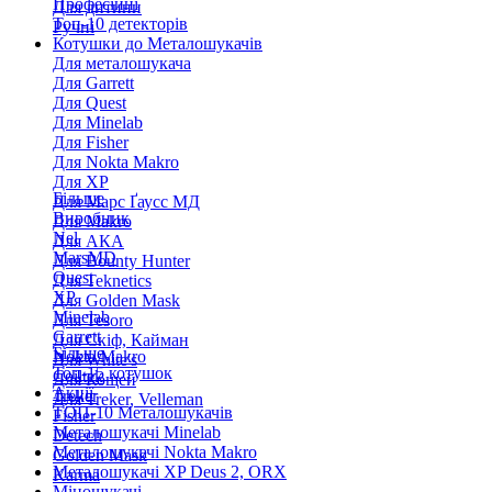
Професійні
Для дитини
Топ-10 детекторів
Ручні
Котушки до Металошукачів
Для металошукача
Для Garrett
Для Quest
Для Minelab
Для Fisher
Для Nokta Makro
Для XP
Більше
Для Марс Ґаусс МД
Виробник
Для Makro
Nel
Для АКА
MarsMD
Для Bounty Hunter
Quest
Для Teknetics
XP
Для Golden Mask
Minelab
Для Tesoro
Garrett
Для Скіф, Кайман
Більше
Nokta Makro
Для White's
Топ-15 котушок
Coiltek
Для Кощей
Акції
Treker
Для Treker, Velleman
ТОП-10 Металошукачів
Fisher
Металошукачі Minelab
Detech
Металошукачі Nokta Makro
Golden Mask
Металошукачі XP Deus 2, ORX
Karma
Міношукачі