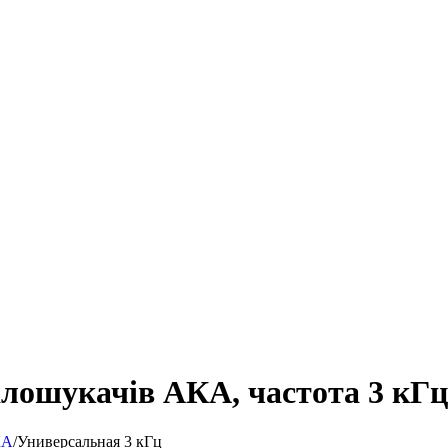
алошукачів АКА, частота 3 кГц
КА
/
Универсальная 3 кГц