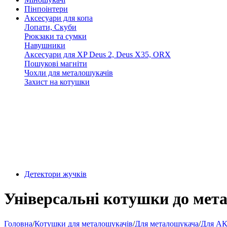
Пінпоінтери
Аксесуари для копа
Лопати, Скуби
Рюкзаки та сумки
Навушники
Аксесуари для XP Deus 2, Deus X35, ORX
Пошукові магніти
Чохли для металошукачів
Захист на котушки
Детектори жучків
Універсальні котушки до мет
Головна
/
Котушки для металошукачів
/
Для металошукача
/
Для А