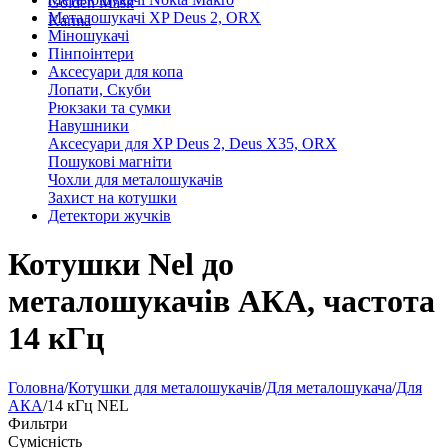
Golden Mask
Металошукачі XP Deus 2, ORX
Karma
Міношукачі
Пінпоінтери
Аксесуари для копа
Лопати, Скуби
Рюкзаки та сумки
Навушники
Аксесуари для XP Deus 2, Deus X35, ORX
Пошукові магніти
Чохли для металошукачів
Захист на котушки
Детектори жучків
Котушки Nel до
металошукачів АКА, частота
14 кГц
Головна
/
Котушки для металошукачів
/
Для металошукача
/
Для
АКА
/
14 кГц NEL
Фильтри
Сумісність