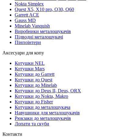
Nokta Simplex
Quest X5, X10 pro, Q30, Q60
Garrett ACE
Gauss MD
Minelab Vanquish
Виробники металошукачів
Підводні металошукачі
Пінпоінтери
Аксесуари для копу
Котушки NEL
Котушки Mars
Котушки до Garrett
Котушки до Quest
Котушки до Minelab
Котушки до Deus II, Deus, ORX
Котушки до Nokta, Makro
Котушки до Fisher
Котушки до металошукача
Навушники для металошукачів
Рюкзаки до металошукачів
Лопати та скуби
Контакти