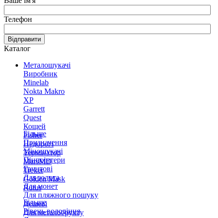
Ваше ім'я
Телефон
Відправити
Каталог
Металошукачі
Виробник
Minelab
Nokta Makro
XP
Garrett
Quest
Кощей
Більше
Fisher
Призначення
Недорогі
Міношукачі
Термінатор
Пінпоінтери
MarsMD
Грунтові
Treker
Для золота
Golden Mask
Для монет
Rutus
Для пляжного пошуку
Більше
Дешеві
Рівень володіння
Для металобрухту